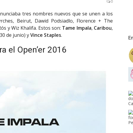
0
, anunciaba tres nombres nuevos que se unen a los
vrches, Beirut, Dawid Podsiadlo, Florence + The
ós y Wiz Khalifa. Estos son:
Tame Impala
,
Caribou
,
(30 de junio) y
Vince Staples
.
En
a el Open’er 2016