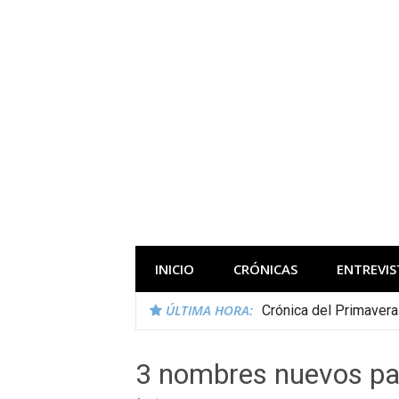
Saltar
al
contenido
Todas las novedades de los festivales 
INICIO
CRÓNICAS
ENTREVIS
ÚLTIMA HORA:
Crónica del Primaver
3 nombres nuevos par