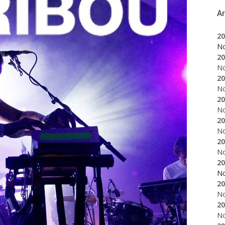
A
20
N
20
N
20
N
20
N
20
N
20
N
20
N
20
N
20
N