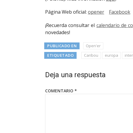
Página Web oficial:
opener
Facebook
¡Recuerda consultar el
calendario de c
novedades!
PUBLICADO EN
Open'er
ETIQUETADO
Caribou
europa
inte
Deja una respuesta
COMENTARIO
*