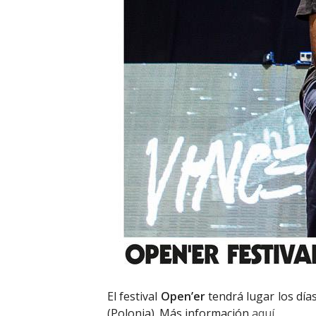
El festival
Open’er
tendrá lugar los día
(Polonia). Más información
aquí
.