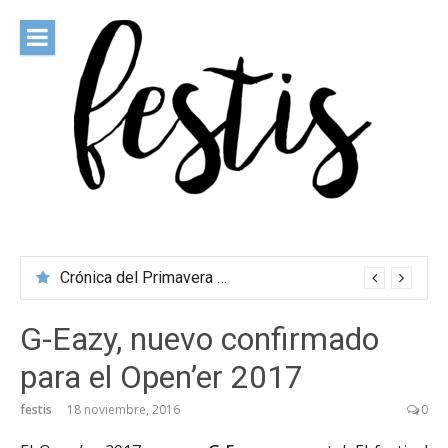
Saltar
al
contenido
festis
Todas las novedades de los festivales más importantes
Crónica del Primavera Sound Porto 2026
G-Eazy, nuevo confirmado
para el Open’er 2017
festis
18 noviembre, 2016
0