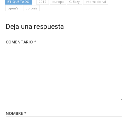
ETIQUETADO
2017
europa
G-Eazy
internacional
open'er
polonia
Deja una respuesta
COMENTARIO
*
NOMBRE
*