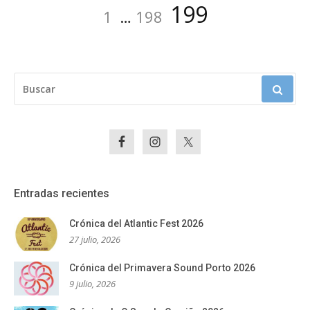
Paginación
Página
Página
Página
199
1
…
198
de
entradas
BUSCAR:
Entradas recientes
Crónica del Atlantic Fest 2026
27 julio, 2026
Crónica del Primavera Sound Porto 2026
9 julio, 2026