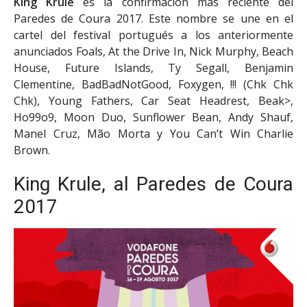
King Krule
es la confirmación más reciente del
Paredes de Coura 2017. Este nombre se une en el
cartel del festival portugués a los anteriormente
anunciados Foals, At the Drive In, Nick Murphy, Beach
House, Future Islands, Ty Segall, Benjamin
Clementine, BadBadNotGood, Foxygen, !!! (Chk Chk
Chk), Young Fathers, Car Seat Headrest, Beak>,
Ho99o9, Moon Duo, Sunflower Bean, Andy Shauf,
Manel Cruz, Mão Morta y You Can’t Win Charlie
Brown.
King Krule, al Paredes de Coura
2017