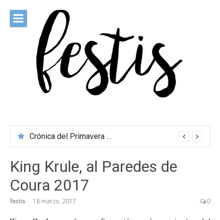
Saltar
al
contenido
festis
Todas las novedades de los festivales más importantes
Crónica del Primavera Sound Porto 2026
King Krule, al Paredes de
Coura 2017
festis
18 marzo, 2017
0