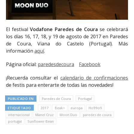
El festival
Vodafone Paredes de Coura
se celebrará
los días 16, 17, 18, y 19 de agosto de 2017 en Paredes
de Coura, Viana do Castelo (Portugal). Más
información
aquí
.
Página oficial:
paredesdecoura
Facebook
¡Recuerda consultar el
calendario de confirmaciones
de festis para enterarte de todas las novedades!
PUBLICADO EN
Paredes de Coura
Portugal
ETIQUETADO
2017
Beak>
europa
Ho99o9
internacional
Manel Cruz
Moon Duo
paredes de coura
portugal
Sunflower Bean