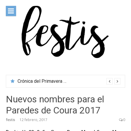
Saltar
al
contenido
festis
Todas las novedades de los festivales más importantes
Crónica del Primavera Sound Porto 2026
Nuevos nombres para el
Paredes de Coura 2017
festis
12 febrero, 2017
0