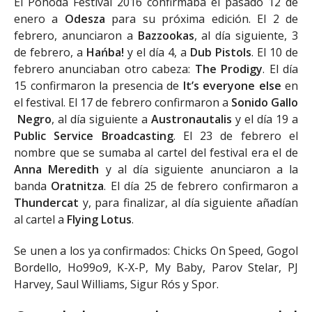
El Pohoda Festival 2016 confirmaba el pasado 12 de
enero a
Odesza
para su próxima edición. El 2 de
febrero, anunciaron a
Bazzookas
, al día siguiente, 3
de febrero, a
Hańba!
y el día 4, a
Dub Pistols
. El 10 de
febrero anunciaban otro cabeza:
The Prodigy
. El día
15 confirmaron la presencia de
It’s everyone else
en
el festival. El 17 de febrero confirmaron a
Sonido Gallo
Negro
, al día siguiente a
Austronautalis
y el día 19 a
Public Service Broadcasting
. El 23 de febrero el
nombre que se sumaba al cartel del festival era el de
Anna Meredith
y al día siguiente anunciaron a la
banda
Oratnitza
. El día 25 de febrero confirmaron a
Thundercat
y, para finalizar, al día siguiente añadían
al cartel a
Flying Lotus
.
Se unen a los ya confirmados: Chicks On Speed, Gogol
Bordello, Ho99o9, K-X-P, My Baby, Parov Stelar, PJ
Harvey, Saul Williams, Sigur Rós y Spor.