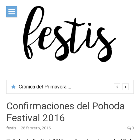
Saltar
al
contenido
festis
Todas las novedades de los festivales más importantes
Crónica del Primavera Sound Porto 2026
Confirmaciones del Pohoda
Festival 2016
festis
28 febrero, 2016
0