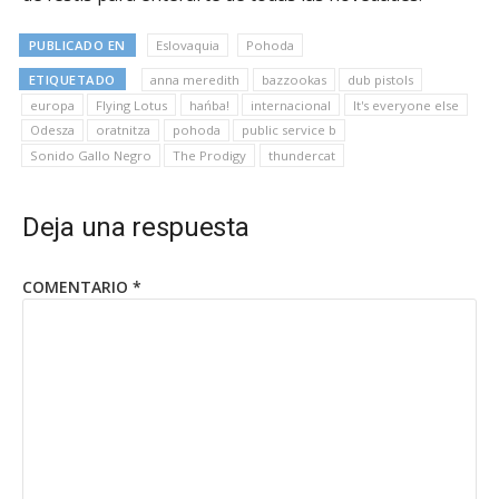
PUBLICADO EN
Eslovaquia
Pohoda
ETIQUETADO
anna meredith
bazzookas
dub pistols
europa
Flying Lotus
hańba!
internacional
It's everyone else
Odesza
oratnitza
pohoda
public service b
Sonido Gallo Negro
The Prodigy
thundercat
Deja una respuesta
COMENTARIO
*