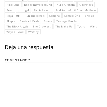
Nikki Lane
nos primavera sound
Núria Graham
Operators
Pond
portugal
Richie Hawtin
Rodrigo Leão & Scott Matthew
Royal Trux
Run The Jewels
Sampha
Samuel Úria
Shellac
Skepta
Sleaford Mods
Swans
Teenage Fanclub
The Black Angels
The Growlers
The Make-Up
Tycho
Wand
Weyes Blood
Whitney
Deja una respuesta
COMENTARIO
*