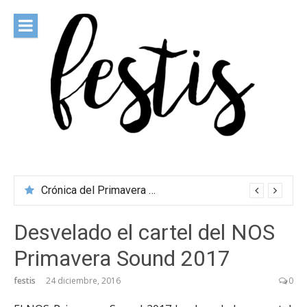
Saltar
al
contenido
festis
Todas las novedades de los festivales más importantes
Crónica del Primavera Sound Porto 2026
Desvelado el cartel del NOS
Primavera Sound 2017
festis
24 diciembre, 2016
0