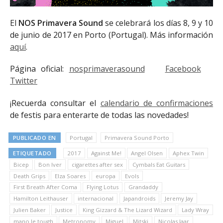
El
NOS Primavera Sound
se celebrará los días 8, 9 y 10
de junio de 2017 en Porto (Portugal). Más información
aquí
.
Página oficial:
nosprimaverasound
Facebook
Twitter
¡Recuerda consultar el
calendario de confirmaciones
de festis para enterarte de todas las novedades!
PUBLICADO EN
Portugal
Primavera Sound Porto
ETIQUETADO
2017
Against Me!
Angel Olsen
Aphex Twin
Bicep
Bon Iver
cigarettes after sex
Cymbals Eat Guitars
Death Grips
Elza Soares
europa
Evols
First Breath After Coma
Flying Lotus
Grandaddy
Hamilton Leithauser
internacional
Japandroids
Jeremy Jay
Julien Baker
Justice
King Gizzard & The Lizard Wizard
Lady Wray
mano le tough
Metronomy
Miguel
Mitski
Nicolas Jaar