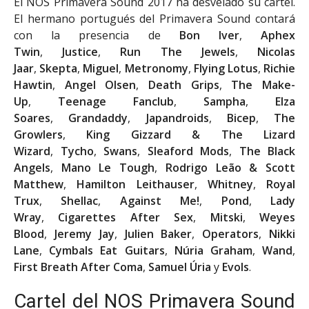
El NOS Primavera Sound 2017 ha desvelado su cartel.
El hermano portugués del Primavera Sound contará
con la presencia de
Bon Iver
,
Aphex
Twin
,
Justice
,
Run The Jewels
,
Nicolas
Jaar
,
Skepta
,
Miguel
,
Metronomy
,
Flying Lotus
,
Richie
Hawtin
,
Angel Olsen
,
Death Grips
,
The Make-
Up
,
Teenage Fanclub
,
Sampha
,
Elza
Soares
,
Grandaddy
,
Japandroids
,
Bice
p
,
The
Growlers
,
King Gizzard & The Lizard
Wizard
,
Tycho
,
Swans
,
Sleaford Mods
,
The Black
Angels
,
Mano Le Tough
,
Rodrigo Leão & Scott
Matthew
,
Hamilton Leithauser
,
Whitney
,
Royal
Trux
,
Shellac
,
Against Me!
,
Pond
,
Lady
Wray
,
Cigarettes After Sex
,
Mitski
,
Weyes
Blood
,
Jeremy Jay
,
Julien Baker
,
Operators
,
Nikki
Lane
,
Cymbals Eat Guitars
,
Núria Graham
,
Wand
,
First Breath After Coma
,
Samuel Úria
y
Evols
.
Cartel del NOS Primavera Sound