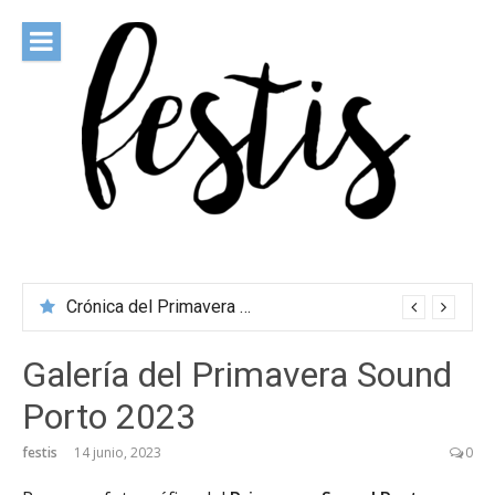
Saltar
al
contenido
festis
Todas las novedades de los festivales más importantes
Crónica del Primavera Sound Porto 2026
Galería del Primavera Sound
Porto 2023
festis
14 junio, 2023
0