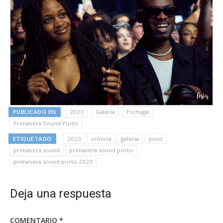
PUBLICADO EN
2023
Galería
Portugal
Primavera Sound Porto
ETIQUETADO
2023
crónica
galería
junio
primavera sound
primavera sound porto
primavera sound porto 2023
Deja una respuesta
COMENTARIO
*