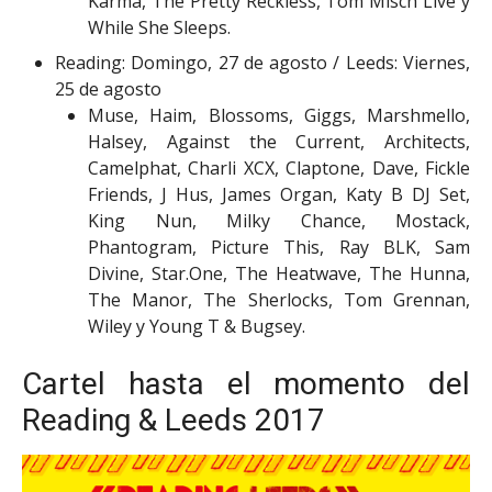
Karma, The Pretty Reckless, Tom Misch Live y
While She Sleeps.
Reading: Domingo, 27 de agosto / Leeds: Viernes,
25 de agosto
Muse, Haim, Blossoms, Giggs, Marshmello,
Halsey, Against the Current, Architects,
Camelphat, Charli XCX, Claptone, Dave, Fickle
Friends, J Hus, James Organ, Katy B DJ Set,
King Nun, Milky Chance, Mostack,
Phantogram, Picture This, Ray BLK, Sam
Divine, Star.One, The Heatwave, The Hunna,
The Manor, The Sherlocks, Tom Grennan,
Wiley y Young T & Bugsey.
Cartel hasta el momento del
Reading & Leeds 2017