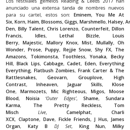
Los festivales gemelos Reading & Leeds 2017 han
anunciado una extensa tanda de nombres nuevos
para su cartel, estos son:
Eminem
,
You Me At
Six
,
Korn
,
Haim
,
Blossoms
,
Giggs
,
Marshmello
,
Halsey
,
A
Den
,
Billy Talent
,
Chris Lorenzo
,
Counterfeit
,
Dillon
Francis
,
Idles
,
Lethal Bizzle
,
Louis
Berry
,
Majestic
,
Mallory Knox
,
Mist
,
Mullally
,
Oh
Wonder
,
Prose
,
Puppy
,
Rejjie Snow
,
Shy FX
,
The
Amazons
,
Tokimonsta
,
Toothless
,
Yonaka
,
Becky
Hill
,
Black Lips
,
Cabbage
,
Cadet
,
Eden
,
Everything
Everything
,
Flatbush Zombies
,
Frank Carter & The
Rattlesnakes
,
Geovarn
,
Grouplove
,
High
Contrast
,
Inheaven
,
Jaguar Skills
,
Klose
One
,
Marmozets
,
Mic Righteous
,
Migos
,
Moose
Blood
,
Noisia
‘Outer Edges’
,
Shame
,
Sundara
Karma
,
The Pretty Reckless
,
Tom
Misch
Live
,
Camelphat
,
Charli
XCX
,
Claptone
,
Dave
,
Fickle Friends
,
J Hus
,
James
Organ
,
Katy B
DJ Set
,
King Nun
,
Milky