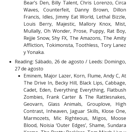
Bear’s Den, Billy Talent, Chris Lorenzo, Circa
Waves, Counterfeit, Danny Brown, Dillon
Francis, Idles, Jimmy Eat World, Lethal Bizzle,
Louis Berry, Majestic, Mallory Knox, Mist,
Mullally, Oh Wonder, Prose, Puppy, Rat Boy,
Rejjie Snow, Shy FX, The Amazons, The Amity
Affliction, Tokimonsta, Toothless, Tory Lanez
y Yonaka.
Reading: Sábado, 26 de agosto / Leeds: Domingo,
27 de agosto
Eminem, Major Lazer, Korn, Flume, Andy C, At
The Drive In, Becky Hill, Black Lips, Cabbage,
Cadet, Eden, Everything Everything, Flatbush
Zombies, Frank Carter & The Rattlesnakes,
Geovarn, Glass Animals, Grouplove, High
Contrast, Inheaven, Jaguar Skills, Klose One,
Marmozets, Mic Righteous, Migos, Moose
Blood, Noisia ‘Outer Edges’, Shame, Sundara