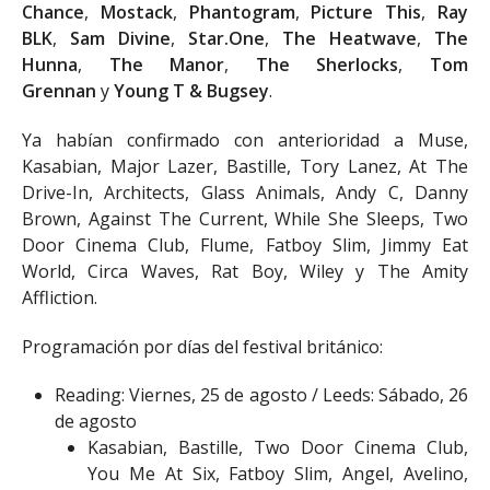
Chance
,
Mostack
,
Phantogram
,
Picture This
,
Ray
BLK
,
Sam Divine
,
Star.One
,
The Heatwave
,
The
Hunna
,
The Manor
,
The Sherlocks
,
Tom
Grennan
y
Young T & Bugsey
.
Ya habían confirmado con anterioridad a Muse,
Kasabian, Major Lazer, Bastille, Tory Lanez, At The
Drive-In, Architects, Glass Animals, Andy C, Danny
Brown, Against The Current, While She Sleeps, Two
Door Cinema Club, Flume, Fatboy Slim, Jimmy Eat
World, Circa Waves, Rat Boy, Wiley y The Amity
Affliction.
Programación por días del festival británico:
Reading: Viernes, 25 de agosto / Leeds: Sábado, 26
de agosto
Kasabian, Bastille, Two Door Cinema Club,
You Me At Six, Fatboy Slim, Angel, Avelino,