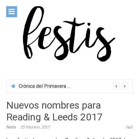
Saltar
al
contenido
festis
Todas las novedades de los festivales más importantes
Crónica del Primavera Sound Porto 2026
Nuevos nombres para
Reading & Leeds 2017
festis
25 febrero, 2017
0