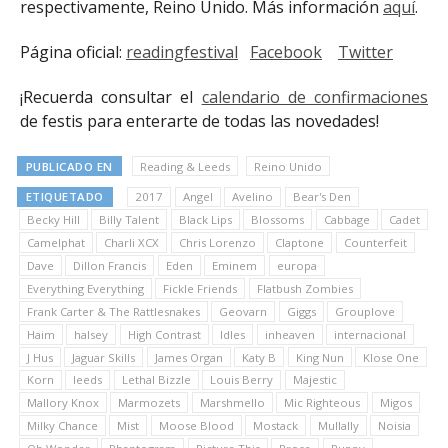
respectivamente, Reino Unido. Más información
aquí
.
Página oficial:
readingfestival
Facebook
Twitter
¡Recuerda consultar el
calendario de confirmaciones
de festis para enterarte de todas las novedades!
PUBLICADO EN
Reading & Leeds
Reino Unido
ETIQUETADO
2017
Angel
Avelino
Bear's Den
Becky Hill
Billy Talent
Black Lips
Blossoms
Cabbage
Cadet
Camelphat
Charli XCX
Chris Lorenzo
Claptone
Counterfeit
Dave
Dillon Francis
Eden
Eminem
europa
Everything Everything
Fickle Friends
Flatbush Zombies
Frank Carter & The Rattlesnakes
Geovarn
Giggs
Grouplove
Haim
halsey
High Contrast
Idles
inheaven
internacional
J Hus
Jaguar Skills
James Organ
Katy B
King Nun
Klose One
Korn
leeds
Lethal Bizzle
Louis Berry
Majestic
Mallory Knox
Marmozets
Marshmello
Mic Righteous
Migos
Milky Chance
Mist
Moose Blood
Mostack
Mullally
Noisia