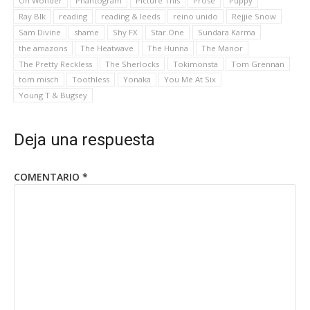
Oh Wonder
Phantogram
Picture This
Prose
Puppy
Ray Blk
reading
reading & leeds
reino unido
Rejjie Snow
Sam Divine
shame
Shy FX
Star.One
Sundara Karma
the amazons
The Heatwave
The Hunna
The Manor
The Pretty Reckless
The Sherlocks
Tokimonsta
Tom Grennan
tom misch
Toothless
Yonaka
You Me At Six
Young T & Bugsey
Deja una respuesta
COMENTARIO
*