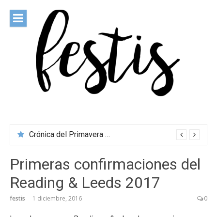
Saltar
al
contenido
festis
Todas las novedades de los festivales más importantes
Crónica del Primavera Sound Porto 2026
Primeras confirmaciones del
Reading & Leeds 2017
festis
1 diciembre, 2016
0