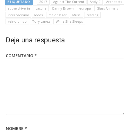
ETIQUETADO
2017
Against The Current
Andy C
Architects
at the drive-in
bastille
Danny Brown
europa
Glass Animals
internacional
leeds
major lazer
Muse
reading
reino unido
Tory Lanez
While She Sleeps
Deja una respuesta
COMENTARIO
*
NOMBRE
*