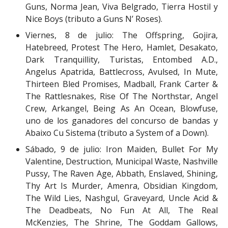
Guns, Norma Jean, Viva Belgrado, Tierra Hostil y
Nice Boys (tributo a Guns N’ Roses).
Viernes, 8 de julio: The Offspring, Gojira,
Hatebreed, Protest The Hero, Hamlet, Desakato,
Dark Tranquillity, Turistas, Entombed A.D.,
Angelus Apatrida, Battlecross, Avulsed, In Mute,
Thirteen Bled Promises, Madball, Frank Carter &
The Rattlesnakes, Rise Of The Northstar, Angel
Crew, Arkangel, Being As An Ocean, Blowfuse,
uno de los ganadores del concurso de bandas y
Abaixo Cu Sistema (tributo a System of a Down).
Sábado, 9 de julio: Iron Maiden, Bullet For My
Valentine, Destruction, Municipal Waste, Nashville
Pussy, The Raven Age, Abbath, Enslaved, Shining,
Thy Art Is Murder, Amenra, Obsidian Kingdom,
The Wild Lies, Nashgul, Graveyard, Uncle Acid &
The Deadbeats, No Fun At All, The Real
McKenzies, The Shrine, The Goddam Gallows,