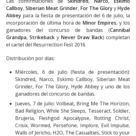
Las confirmaciones de
Skindred
,
Narco
,
Eskimo
Callboy
,
Siberian Meat Grinder
,
For The Glory
y
Hyde
Abbey
para la fiesta de presentación del 6 de julio, la
incorporación de última hora de
Minor Empires
, y los
ganadores del concurso de bandas (
Cannibal
Grandpa
,
Strikeback
y
Never Draw Back
) completan
el cartel del Resurrection Fest 2016.
Distribución por días:
Miércoles, 6 de julio (fiesta de presentación):
Skindred, Narco, Eskimo Callboy, Siberian Meat
Grinder, For The Glory, Hyde Abbey y uno de los
ganadores del concurso de bandas.
Jueves, 7 de julio: Volbeat, Bring Me The Horizon,
Bad Religion, While She Sleeps, Tesseract, Soldier,
Brujeria, Fleshgod Apocalypse, Rotting Christ,
Crisix, Wormed, Persefone, Implore, Evil Impulse,
Walls of Jericho, H2O, The Casualties, Stick to your