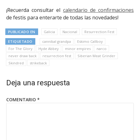
¡Recuerda consultar el
calendario de confirmaciones
de festis para enterarte de todas las novedades!
PUBLICADO EN
Galicia
Nacional
Resurrection Fest
ETIQUETADO
cannibal grandpa
Eskimo Callboy
For The Glory
Hyde Abbey
minor empires
narco
never draw back
resurrection fest
Siberian Meat Grinder
Skindred
strikeback
Deja una respuesta
COMENTARIO
*