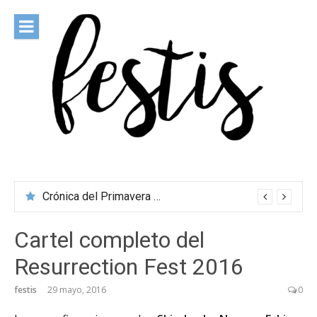
Saltar
al
contenido
festis
Todas las novedades de los festivales más importantes
Crónica del Primavera Sound Porto 2026
Cartel completo del
Resurrection Fest 2016
festis
29 mayo, 2016
0