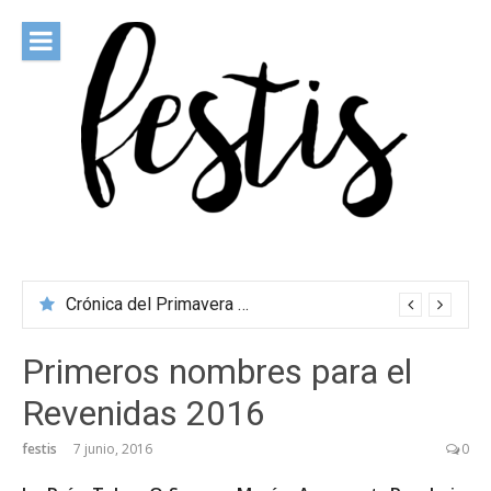
Saltar
al
contenido
festis
Todas las novedades de los festivales más importantes
Crónica del Primavera Sound Porto 2026
Primeros nombres para el
Revenidas 2016
festis
7 junio, 2016
0