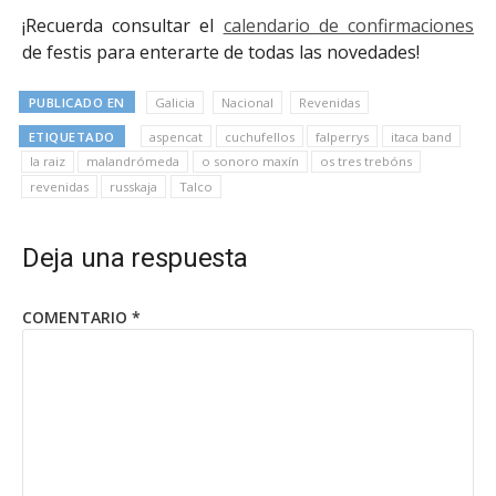
¡Recuerda consultar el
calendario de confirmaciones
de festis para enterarte de todas las novedades!
PUBLICADO EN
Galicia
Nacional
Revenidas
ETIQUETADO
aspencat
cuchufellos
falperrys
itaca band
la raiz
malandrómeda
o sonoro maxín
os tres trebóns
revenidas
russkaja
Talco
Deja una respuesta
COMENTARIO
*