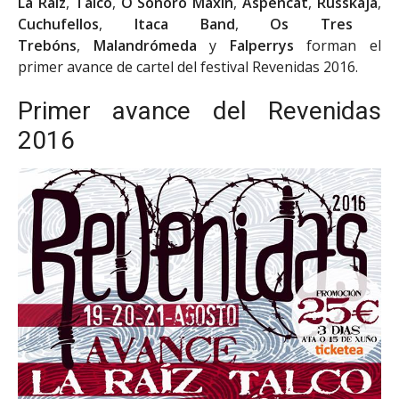
La Raíz
,
Talco
,
O Sonoro Maxín
,
Aspencat
,
Russkaja
,
Cuchufellos
,
Itaca Band
,
Os Tres
Trebóns
,
Malandrómeda
y
Falperrys
forman el
primer avance de cartel del festival Revenidas 2016.
Primer avance del Revenidas
2016