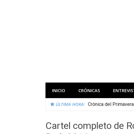
Saltar
al
contenido
Todas las novedades de los festivales 
INICIO
CRÓNICAS
ENTREVIS
ÚLTIMA HORA:
Crónica del Primaver
Cartel completo de R