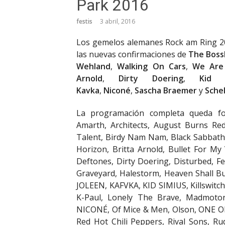
Park 2016
festis
3 abril, 2016
Los gemelos alemanes Rock am Ring 20
las nuevas confirmaciones de
The Boss
Wehland
,
Walking On Cars
,
We Are 
Arnold
,
Dirty Doering
,
Kid S
Kavka
,
Niconé
,
Sascha Braemer
y
Sche
La programación completa queda fo
Amarth, Architects, August Burns Red,
Talent, Birdy Nam Nam, Black Sabbath
Horizon, Britta Arnold, Bullet For My
Deftones, Dirty Doering, Disturbed, Fe
Graveyard, Halestorm, Heaven Shall Bu
JOLEEN, KAFVKA, KID SIMIUS, Killswitch
K-Paul, Lonely The Brave, Madmotorm
NICONÉ, Of Mice & Men, Olson, ONE OK 
Red Hot Chili Peppers, Rival Sons, Ru