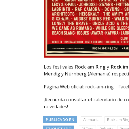
Los festivales
Rock am Ring
y
Rock im
Mendig y Nürnberg (Alemania) respect
Página Web oficial:
rock-am-ring
Face
¡Recuerda consultar el
calendario de c
novedades!
PUBLICADO EN
Alemania
Rock am Ring
ETIQUETADO
257ers
Bebetta
Britt