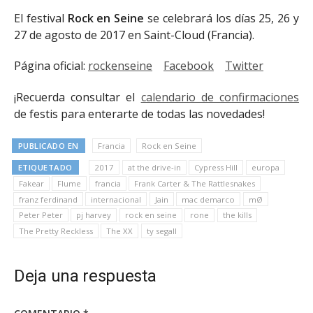
El festival
Rock en Seine
se celebrará los días 25, 26 y
27 de agosto de 2017 en Saint-Cloud (Francia).
Página oficial:
rockenseine
Facebook
Twitter
¡Recuerda consultar el
calendario de confirmaciones
de festis para enterarte de todas las novedades!
PUBLICADO EN
Francia
Rock en Seine
ETIQUETADO
2017
at the drive-in
Cypress Hill
europa
Fakear
Flume
francia
Frank Carter & The Rattlesnakes
franz ferdinand
internacional
Jain
mac demarco
mØ
Peter Peter
pj harvey
rock en seine
rone
the kills
The Pretty Reckless
The XX
ty segall
Deja una respuesta