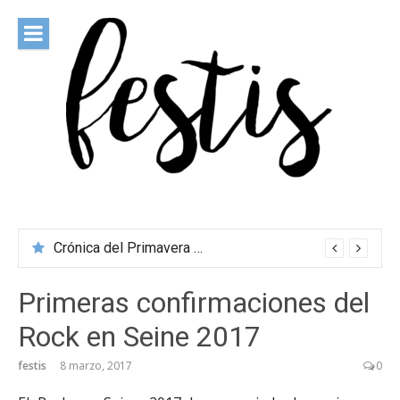
Saltar
al
contenido
festis
Todas las novedades de los festivales más importantes
Crónica del Primavera Sound Porto 2026
Primeras confirmaciones del
Rock en Seine 2017
festis
8 marzo, 2017
0