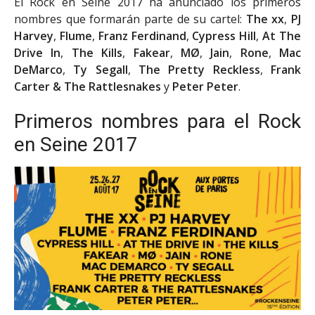
El Rock en Seine 2017 ha anunciado los primeros
nombres que formarán parte de su cartel:
The xx
,
PJ
Harvey
,
Flume
,
Franz Ferdinand
,
Cypress Hill
,
At The
Drive In
,
The Kills
,
Fakear
,
MØ
,
Jain
,
Rone
,
Mac
DeMarco
,
Ty Segall
,
The Pretty Reckless
,
Frank
Carter & The Rattlesnakes
y
Peter Peter
.
Primeros nombres para el Rock
en Seine 2017