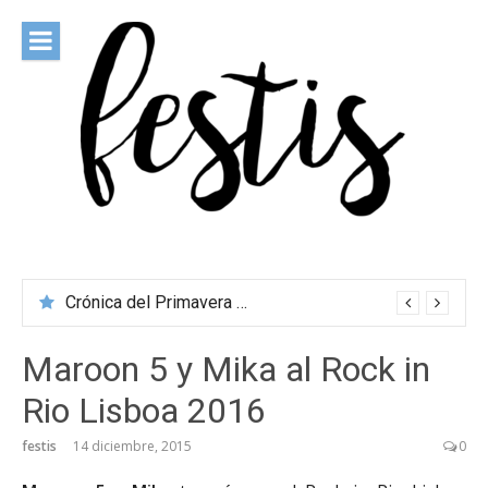
Saltar
al
contenido
festis
Todas las novedades de los festivales más importantes
Crónica del Primavera Sound Porto 2026
Maroon 5 y Mika al Rock in
Rio Lisboa 2016
festis
14 diciembre, 2015
0