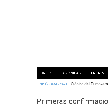
Saltar
al
contenido
Todas las novedades de los festivales 
INICIO
CRÓNICAS
ENTREVIS
ÚLTIMA HORA:
Crónica del Primaver
Primeras confirmacio