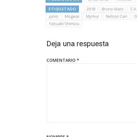
ETIQUETADO
2018
Bruno Mars
C.V
junio
Mogwai
Myrkur
Nelson Can
O
Yasuaki Shimizu
Deja una respuesta
COMENTARIO
*
NOMBRE
*