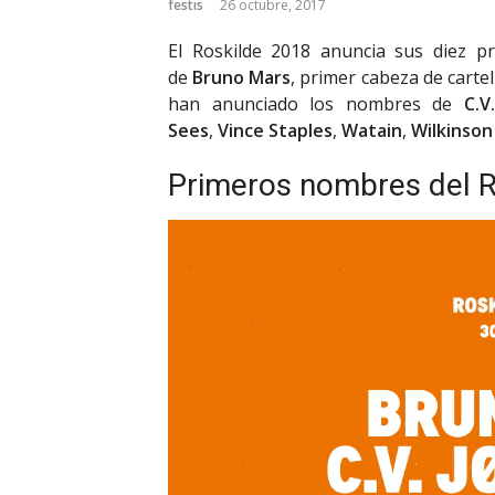
festis
26 octubre, 2017
El Roskilde 2018 anuncia sus diez pr
de
Bruno Mars
, primer cabeza de cartel
han anunciado los nombres de
C.V
Sees
,
Vince Staples
,
Watain
,
Wilkinson
Primeros nombres del R