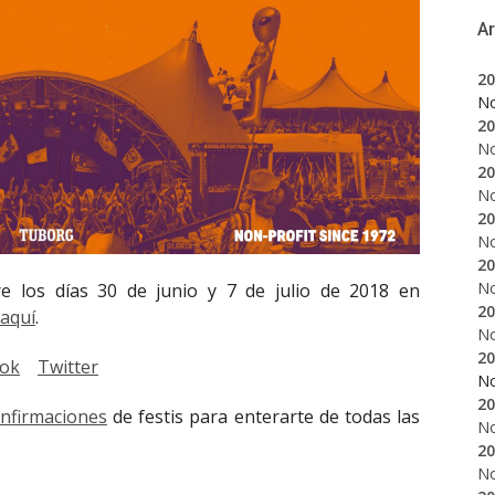
A
20
N
20
N
20
N
20
N
20
N
re los días 30 de junio y 7 de julio de 2018 en
20
aquí
.
N
20
ok
Twitter
N
20
onfirmaciones
de festis para enterarte de todas las
N
20
N