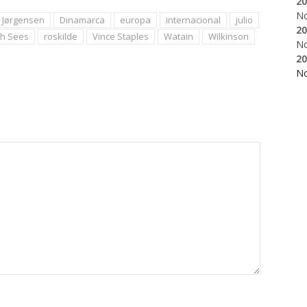
20
N
. Jørgensen
Dinamarca
europa
internacional
julio
20
h Sees
roskilde
Vince Staples
Watain
Wilkinson
N
20
N