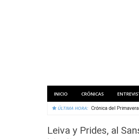
Saltar
al
contenido
Todas las novedades de los festivales 
INICIO
CRÓNICAS
ENTREVIS
ÚLTIMA HORA:
Crónica del Primaver
Leiva y Prides, al Sa