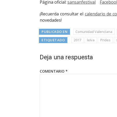
Página oficial:
sansanfestival
Faceboo
¡Recuerda consultar el
calendario de c
novedades!
PUBLICADO EN
Comunidad Valenciana
ETIQUETADO
2017
leiva
Prides
Deja una respuesta
COMENTARIO
*