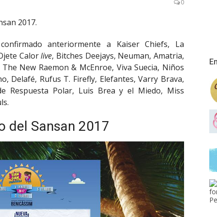
0
nsan 2017.
 confirmado anteriormente a Kaiser Chiefs, La
 Ojete Calor
live
, Bitches Deejays, Neuman, Amatria,
En
u, The New Raemon & McEnroe, Viva Suecia, Niños
Delafé, Rufus T. Firefly, Elefantes, Varry Brava,
 de Respuesta Polar, Luis Brea y el Miedo, Miss
ls.
o del Sansan 2017