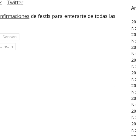
k
Twitter
A
onfirmaciones
de festis para enterarte de todas las
20
N
20
Sansan
N
sansan
20
N
20
N
20
N
20
N
20
N
20
N
20
N