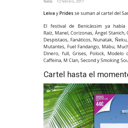
festis
12 febrero, 2017
Leiva
y
Prides
se suman al cartel del Sa
El festival de Benicàssim ya había
Raíz, Manel, Corizonas, Ángel Stanich,
Despistaos, Fanáticos, Nunatak, Ñek
Mutantes, Fuel Fandango, Mäbu, Mucho, 
Dinero, full, Grises, Polock, Modelo
Caffeina, M Clan, Second y Smoking Sou
Cartel hasta el moment