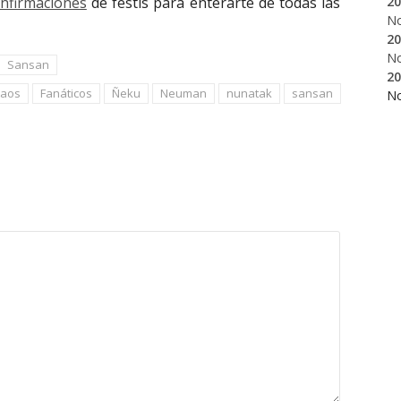
20
onfirmaciones
de festis para enterarte de todas las
N
20
N
Sansan
20
taos
Fanáticos
Ñeku
Neuman
nunatak
sansan
N