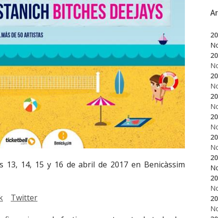
A
20
N
20
N
20
N
20
N
20
N
20
N
20
s 13, 14, 15 y 16 de abril de 2017 en Benicàssim
N
20
N
k
Twitter
20
N