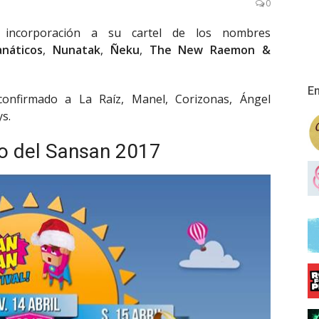
0
incorporación a su cartel de los nombres
anáticos
,
Nunatak
,
Ñeku
,
The New Raemon &
En
confirmado a La Raíz, Manel, Corizonas, Ángel
s.
o del Sansan 2017