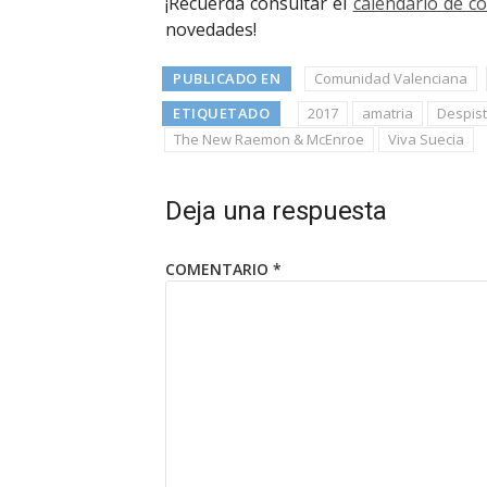
¡Recuerda consultar el
calendario de c
novedades!
PUBLICADO EN
Comunidad Valenciana
ETIQUETADO
2017
amatria
Despis
The New Raemon & McEnroe
Viva Suecia
Deja una respuesta
COMENTARIO
*