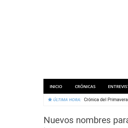
Saltar
al
contenido
Todas las novedades de los festivales 
INICIO
CRÓNICAS
ENTREVIS
ÚLTIMA HORA:
Crónica del Primaver
Nuevos nombres para