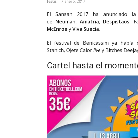
festis
7 enero, 2017
El Sansan 2017 ha anunciado la 
de
Neuman
,
Amatria
,
Despistaos
,
F
McEnroe
y
Viva Suecia
.
El festival de Benicàssim ya había 
Stanich, Ojete Calor
live
y Bitches Deejay
Cartel hasta el moment