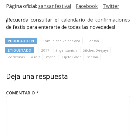
Página oficial:
sansanfestival
Facebook
Twitter
¡Recuerda consultar el
calendario de confirmaciones
de festis para enterarte de todas las novedades!
PUBLICADO EN
Comunidad Valenciana
Sansan
ETIQUETADO
2017
ángel stanich
Bitches Deejays
corizonas
la raiz
manel
Ojete Calor
sansan
Deja una respuesta
COMENTARIO
*