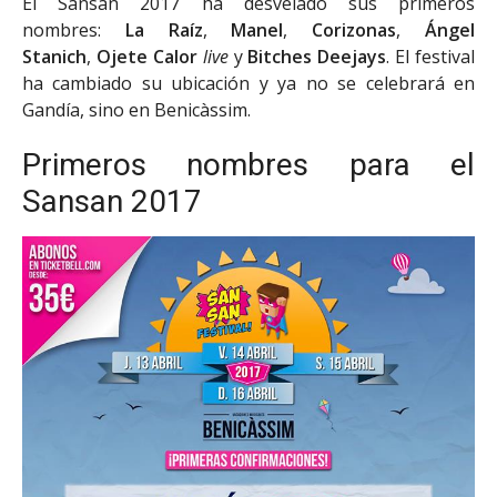
El Sansan 2017 ha desvelado sus primeros
nombres:
La Raíz
,
Manel
,
Corizonas
,
Ángel
Stanich
,
Ojete Calor
live
y
Bitches Deejays
. El festival
ha cambiado su ubicación y ya no se celebrará en
Gandía, sino en Benicàssim.
Primeros nombres para el
Sansan 2017