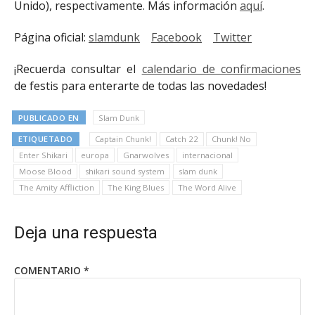
Unido), respectivamente. Más información
aquí
.
Página oficial:
slamdunk
Facebook
Twitter
¡Recuerda consultar el
calendario de confirmaciones
de festis para enterarte de todas las novedades!
PUBLICADO EN
Slam Dunk
ETIQUETADO
Captain Chunk!
Catch 22
Chunk! No
Enter Shikari
europa
Gnarwolves
internacional
Moose Blood
shikari sound system
slam dunk
The Amity Affliction
The King Blues
The Word Alive
Deja una respuesta
COMENTARIO
*