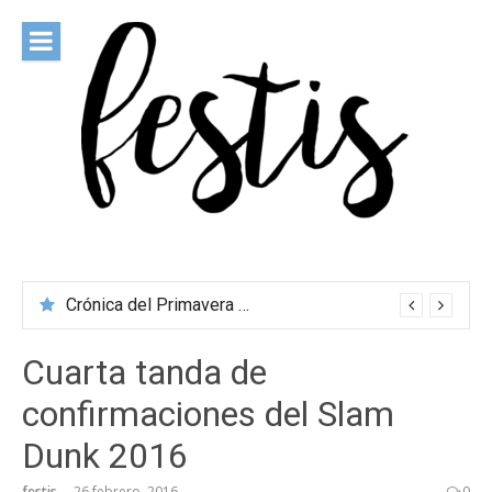
Saltar
al
contenido
festis
Todas las novedades de los festivales más importantes
Crónica del Primavera Sound Porto 2026
Cuarta tanda de
confirmaciones del Slam
Dunk 2016
festis
26 febrero, 2016
0