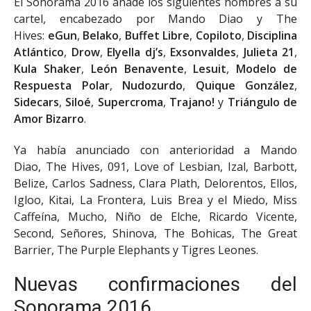
El Sonorama 2016 añade los siguientes nombres a su
cartel, encabezado por Mando Diao y The
Hives:
eGun
,
Belako
,
Buffet Libre
,
Copiloto
,
Disciplina
Atlántico
,
Drow
,
Elyella dj’s
,
Exsonvaldes
,
Julieta 21
,
Kula Shaker
,
León Benavente
,
Lesuit
,
Modelo de
Respuesta Polar
,
Nudozurdo
,
Quique González
,
Sidecars
,
Siloé
,
Supercroma
,
Trajano!
y
Triángulo de
Amor Bizarro
.
Ya había anunciado con anterioridad a Mando
Diao, The Hives, 091, Love of Lesbian, Izal, Barbott,
Belize, Carlos Sadness, Clara Plath, Delorentos, Ellos,
Igloo, Kitai, La Frontera, Luis Brea y el Miedo, Miss
Caffeína, Mucho, Niño de Elche, Ricardo Vicente,
Second, Señores, Shinova, The Bohicas, The Great
Barrier, The Purple Elephants y Tigres Leones.
Nuevas confirmaciones del
Sonorama 2016