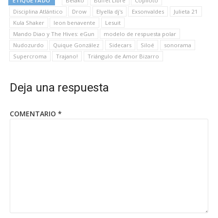
ETIQUETADO
Belako
Buffet Libre
Copiloto
Disciplina Atlántico
Drow
Elyella dj's
Exsonvaldes
Julieta 21
Kula Shaker
leon benavente
Lesuit
Mando Diao y The Hives: eGun
modelo de respuesta polar
Nudozurdo
Quique González
Sidecars
Siloé
sonorama
Supercroma
Trajano!
Triángulo de Amor Bizarro
Deja una respuesta
COMENTARIO
*