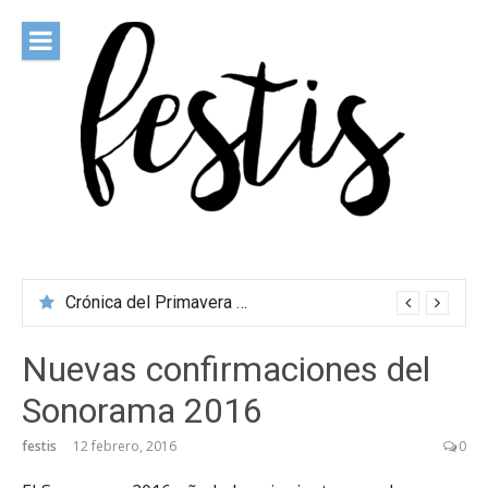
Saltar
al
contenido
festis
Todas las novedades de los festivales más importantes
Crónica del Primavera Sound Porto 2026
Nuevas confirmaciones del
Sonorama 2016
festis
12 febrero, 2016
0