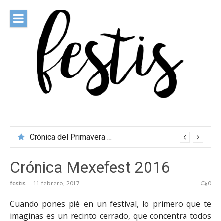
Saltar
al
contenido
festis
Todas las novedades de los festivales más importantes
Crónica del Primavera Sound Porto 2026
Crónica Mexefest 2016
festis
11 febrero, 2017
0
Cuando pones pié en un festival, lo primero que te
imaginas es un recinto cerrado, que concentra todos