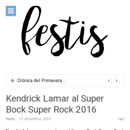
Saltar
al
contenido
festis
Todas las novedades de los festivales más importantes
Crónica del Primavera Sound Porto 2026
Kendrick Lamar al Super
Bock Super Rock 2016
festis
21 diciembre, 2015
0