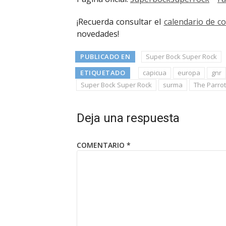
¡Recuerda consultar el
calendario de c
novedades!
PUBLICADO EN
Super Bock Super Rock
ETIQUETADO
capicua
europa
gnr
Super Bock Super Rock
surma
The Parro
Deja una respuesta
COMENTARIO
*