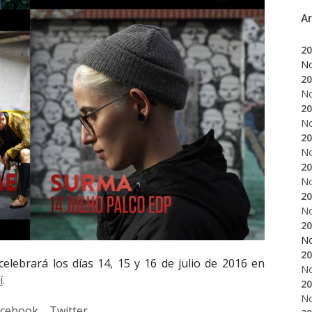
A
20
N
20
N
20
N
20
N
20
N
20
N
20
N
20
elebrará los días 14, 15 y 16 de julio de 2016 en
N
í
.
20
N
acebook
Twitter