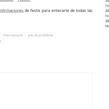
20
N
onfirmaciones
de festis para enterarte de todas las
20
N
20
N
internacional
pás de problème
ts