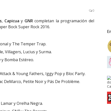
0
s
,
Capicua
y
GNR
completan la programación del
uper Bock Super Rock 2016.
En
ional y The Temper Trap.
le, Villagers, Lucius y Surma.
w y Bomba Estéreo.
Attack & Young Fathers, Iggy Pop y Bloc Party.
ac DeMarco, Petite Noir y Pás De Problème.
.
 Lamar y Orelha Negra.