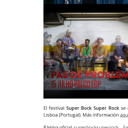
El festival
Super Bock Super Rock
se c
Lisboa (Portugal). Más información
aqu
Página oficial:
superbocksuperrock
F