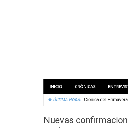
Saltar
al
contenido
Todas las novedades de los festivales 
INICIO
CRÓNICAS
ENTREVIS
ÚLTIMA HORA:
Crónica del Primaver
Nuevas confirmacion