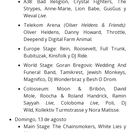
A38: Bad Religion, Crystal Fighters, The
Strypes, Anne-Marie, Lion Babe, GusGus y
Weval
Live
.
Telekom Arena
(Oliver Heldens & Friends)
:
Oliver Heldens, Danny Howard, Throttle,
Deepend y Digital Farm Animal.
Europe Stage: Rein, Roosevelt, Full Trunk,
Bubituzak, Kinsfolk y DJ Ride.
World Stage: Goran Bregovic Wedding And
Funeral Band, Tamikrest, Jewish Monkeys,
Magnifico, DJ Wonderbraz y Besh O Drom.
Colosseum: Moon & Bribón, David
Mole, Roocha & Roland Handrick, Ramin
Sayyah
Live
, Coloboma
Live
, Poli, Dj
Wild, Kollektiv Turmstrasse y Nora Matisse.
Domingo, 13 de agosto
Main Stage: The Chainsmokers, White Lies y