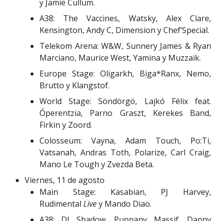
y Jamie Cullum.
A38: The Vaccines, Watsky, Alex Clare,
Kensington, Andy C, Dimension y Chef’Special.
Telekom Arena: W&W, Sunnery James & Ryan
Marciano, Maurice West, Yamina y Muzzaik.
Europe Stage: Oligarkh, Biga*Ranx, Nemo,
Brutto y Klangstof.
World Stage: Söndörgö, Lajkó Félix feat.
Óperentzia, Parno Graszt, Kerekes Band,
Firkin y Zoord.
Colosseum: Vayna, Adam Touch, Po:Ti,
Vatsanah, Andras Toth, Polarize, Carl Craig,
Mano Le Tough y Zvezda Beta.
Viernes, 11 de agosto
Main Stage: Kasabian, PJ Harvey,
Rudimental
Live
y Mando Diao.
A38: DJ Shadow, Punnany Massif, Danny