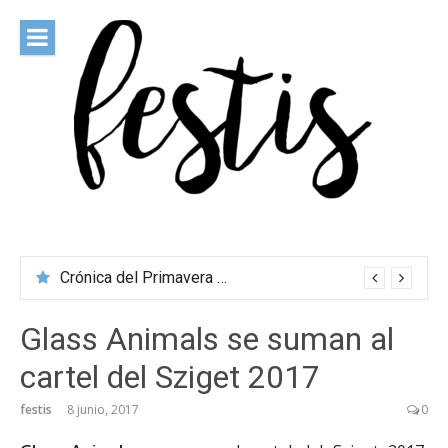
Saltar
al
contenido
festis
Todas las novedades de los festivales más importantes
Crónica del Primavera Sound Porto 2026
Glass Animals se suman al
cartel del Sziget 2017
festis
8 junio, 2017
0