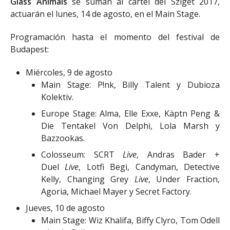
Glass Animals
se suman al cartel del Sziget 2017,
actuarán el lunes, 14 de agosto, en el Main Stage.
Programación hasta el momento del festival de
Budapest:
Miércoles, 9 de agosto
Main Stage: P!nk, Billy Talent y Dubioza
Kolektiv.
Europe Stage: Alma, Elle Exxe, Käptn Peng &
Die Tentakel Von Delphi, Lola Marsh y
Bazzookas.
Colosseum: SCRT
Live
, Andras Bader +
Duel
Live
, Lotfi Begi, Candyman, Detective
Kelly, Changing Grey
Live
, Under Fraction,
Agoria, Michael Mayer y Secret Factory.
Jueves, 10 de agosto
Main Stage: Wiz Khalifa, Biffy Clyro, Tom Odell