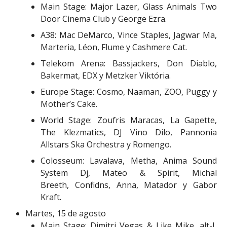
Main Stage: Major Lazer, Glass Animals Two
Door Cinema Club y George Ezra.
A38: Mac DeMarco, Vince Staples, Jagwar Ma,
Marteria, Léon, Flume y Cashmere Cat.
Telekom Arena: Bassjackers, Don Diablo,
Bakermat, EDX y Metzker Viktória.
Europe Stage: Cosmo, Naaman, ZOO, Puggy y
Mother’s Cake.
World Stage: Zoufris Maracas, La Gapette,
The Klezmatics, DJ Vino Dilo, Pannonia
Allstars Ska Orchestra y Romengo.
Colosseum: Lavalava, Metha, Anima Sound
System Dj, Mateo & Spirit, Michal
Breeth, Confidns, Anna, Matador y Gabor
Kraft.
Martes, 15 de agosto
Main Stage: Dimitri Vegas & Like Mike, alt-J,