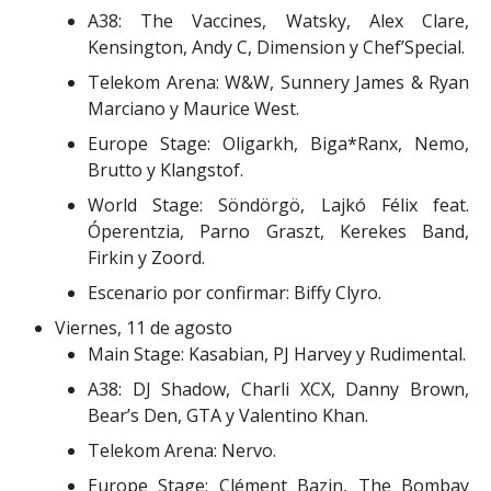
A38: The Vaccines, Watsky, Alex Clare,
Kensington, Andy C, Dimension y Chef’Special.
Telekom Arena: W&W, Sunnery James & Ryan
Marciano y Maurice West.
Europe Stage: Oligarkh, Biga*Ranx, Nemo,
Brutto y Klangstof.
World Stage: Söndörgö, Lajkó Félix feat.
Óperentzia, Parno Graszt, Kerekes Band,
Firkin y Zoord.
Escenario por confirmar: Biffy Clyro.
Viernes, 11 de agosto
Main Stage: Kasabian, PJ Harvey y Rudimental.
A38: DJ Shadow, Charli XCX, Danny Brown,
Bear’s Den, GTA y Valentino Khan.
Telekom Arena: Nervo.
Europe Stage: Clément Bazin, The Bombay