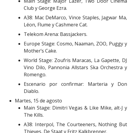
Main Stage: Major Lazer, Two Door Cinema
Club y George Ezra.
A38: Mac DeMarco, Vince Staples, Jagwar Ma,
Léon, Flume y Cashmere Cat.
Telekom Arena: Bassjackers.
Europe Stage: Cosmo, Naaman, ZOO, Puggy y
Mother’s Cake.
World Stage: Zoufris Maracas, La Gapette, DJ
Vino Dilo, Pannonia Allstars Ska Orchestra y
Romengo.
Escenario por confirmar: Marteria y Don
Diablo.
Martes, 15 de agosto
Main Stage: Dimitri Vegas & Like Mike, alt-J y
The Kills.
A38: Interpol, The Courteeners, Nothing But
Thieves, De Staat y Fritz Kalkbrenner.