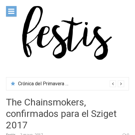
Saltar
al
contenido
festis
Todas las novedades de los festivales más importantes
Crónica del Primavera Sound Porto 2026
The Chainsmokers,
confirmados para el Sziget
2017
festis
2 mayo, 2017
0