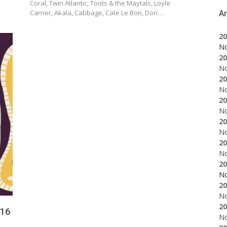
Coral, Twin Atlantic, Toots & the Maytals, Loyle
Carner, Akala, Cabbage, Cate Le Bon, Don…
A
20
N
20
N
20
N
20
N
20
N
20
N
20
N
20
N
20
016
N