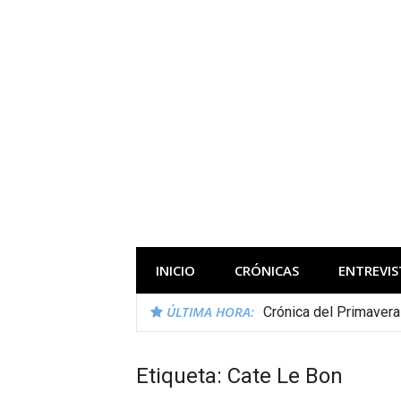
Saltar
al
contenido
Todas las novedades de los festivales 
INICIO
CRÓNICAS
ENTREVIS
ÚLTIMA HORA:
Crónica del Primaver
Etiqueta:
Cate Le Bon