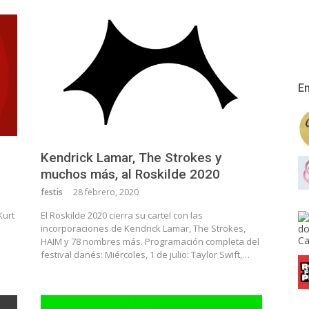
En
Kendrick Lamar, The Strokes y
muchos más, al Roskilde 2020
festis
28 febrero, 2020
Kurt
El Roskilde 2020 cierra su cartel con las
o
incorporaciones de Kendrick Lamar, The Strokes,
HAIM y 78 nombres más. Programación completa del
festival danés: Miércoles, 1 de julio: Taylor Swift,…