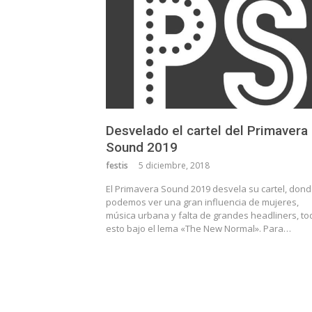
Desvelado el cartel del Primavera
Sound 2019
festis
5 diciembre, 2018
El Primavera Sound 2019 desvela su cartel, don
podemos ver una gran influencia de mujeres,
música urbana y falta de grandes headliners, to
esto bajo el lema «The New Normal». Para…