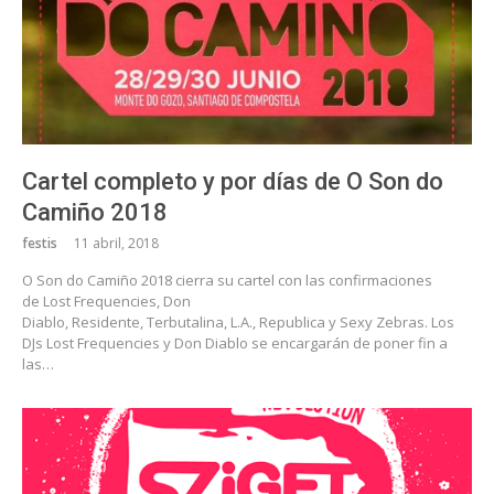
Cartel completo y por días de O Son do
Camiño 2018
festis
11 abril, 2018
O Son do Camiño 2018 cierra su cartel con las confirmaciones
de Lost Frequencies, Don
Diablo, Residente, Terbutalina, L.A., Republica y Sexy Zebras. Los
DJs Lost Frequencies y Don Diablo se encargarán de poner fin a
las…