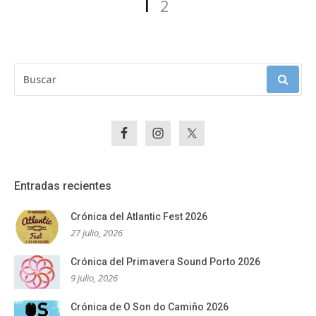
Página
1
2
de
entradas
BUSCAR:
Entradas recientes
Crónica del Atlantic Fest 2026
27 julio, 2026
Crónica del Primavera Sound Porto 2026
9 julio, 2026
Crónica de O Son do Camiño 2026