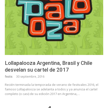
Lollapalooza Argentina, Brasil y Chile
desvelan su cartel de 2017
festis
30 septiembre, 2016
Recién terminada la temporada de verano de festivales 2016, el
famoso Lollapalooza se adelanta a todos y ya anuncia el cartel
completo (o casi) de su edición 2017 en Argentina,…
Paginación
Página