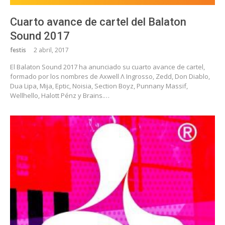
Cuarto avance de cartel del Balaton
Sound 2017
festis
2 abril, 2017
El Balaton Sound 2017 ha anunciado su cuarto avance de cartel,
formado por los nombres de Axwell Λ Ingrosso, Zedd, Don Diablo,
Dua Lipa, Mija, Eptic, Noisia, Section Boyz, Punnany Massif,
Wellhello, Halott Pénz y Brains.…