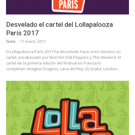
Desvelado el cartel del Lollapalooza
París 2017
festis
17 enero, 2017
El Lollapalooza París 2017 ha desvelado hace unos minutos su
cartel, encabezado por Red Hot Chili Peppers y The Weeknd. El
cartel de la primera edición del festival en Francia lo
completan: Imagine Dragons, Lana del Rey, Dj Snake, London…