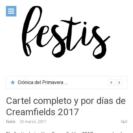
Saltar
al
contenido
festis
Todas las novedades de los festivales más importantes
Crónica del Primavera Sound Porto 2026
Cartel completo y por días de
Creamfields 2017
festis
25 marzo, 2017
0