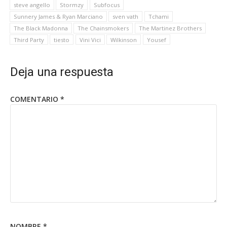
steve angello
Stormzy
Subfocus
Sunnery James & Ryan Marciano
sven vath
Tchami
The Black Madonna
The Chainsmokers
The Martinez Brothers
Third Party
tiesto
Vini Vici
Wilkinson
Yousef
Deja una respuesta
COMENTARIO
*
NOMBRE
*