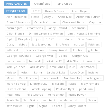
PUBLICADO EN
Creamfields
Reino Unido
ETIQUETADO
2017
Above & Beyond
Adam Beyer
Alan Fitzpatrick
alesso
Andy C
Annie Mac
Armin van Buuren
Axwell Λ Ingrosso
Camo & Krooked
Chase and Status
Claptone
cosmic gate
creamfields
Danny Howard
deadmau5
Dillon Francis
Dimitri Vangelis & Wyman
dimitri vegas & like mike
Diplo
Disciples
dj ez
Dj SKT
don diablo
Duke Dumont
Dusky
dvbbs
Eats Everything
Eric Prydz
europa
Faithless
fatboy slim
Ferreck Dawn
Franky Rizardo
Friction
galantis
George FitzGerald
George Kwali
Goldie
Gorgon City
hannah wants
hardwell
hot since 82
Idris Elba
internacional
Jack Eye Jones
Jack Master
Jamie Jones
Jauz
Joris Voorn
Kideko
Kölsch
kshmr
Laidback Luke
Loco Dice
luciano
Malaa
Marc Kinchen
marco carola
Marshmello
martin garrix
Martin Solveig
Midnight City
Mistajam
Nastiz
nicky romero
Oliver Heldens
Patrick Topping
Paul Van Dyck
pendulum
Pete Tong
Philip George
reino unido
Richie Hawtin
Route 94
Sam Divine
sam feldt
sander van doorn
Sasha
seth troxler
Sigala
Sigma
Solardo
Sonny Fodera