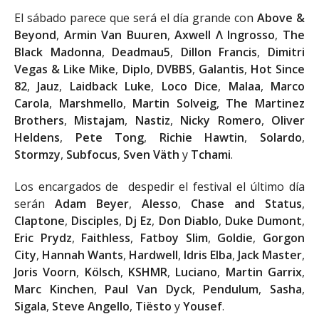
El sábado parece que será el día grande con
Above &
Beyond
,
Armin Van Buuren
,
Axwell
Λ
Ingrosso
,
The
Black Madonna
,
Deadmau5
,
Dillon Francis
,
Dimitri
Vegas & Like Mike
,
Diplo
,
DVBBS
,
Galantis
,
Hot Since
82
,
Jauz
,
Laidback Luke
,
Loco Dice
,
Malaa
,
Marco
Carola
,
Marshmello
,
Martin
Solveig
,
The Martinez
Brothers
,
Mistajam
,
Nastiz
,
Nicky Romero
,
Oliver
Heldens
,
Pete Tong
,
Richie Hawtin
,
Solardo
,
Stormzy
,
Subfocus
,
Sven Väth
y
Tchami
.
Los encargados de despedir el festival el último día
serán
Adam Beyer
,
Alesso
,
Chase and Status
,
Claptone
,
Disciples
,
Dj Ez
,
Don Diablo
,
Duke Dumont
,
Eric Prydz
,
Faithless
,
Fatboy Slim
,
Goldie
,
Gorgon
City
,
Hannah Wants
,
Hardwell
,
Idris Elba
,
Jack Master
,
Joris Voorn
,
Kölsch
,
KSHMR
,
Luciano
,
Martin Garrix
,
Marc Kinchen
,
Paul Van Dyck
,
Pendulum
,
Sasha
,
Sigala
,
Steve Angello
,
Tiësto
y
Yousef
.