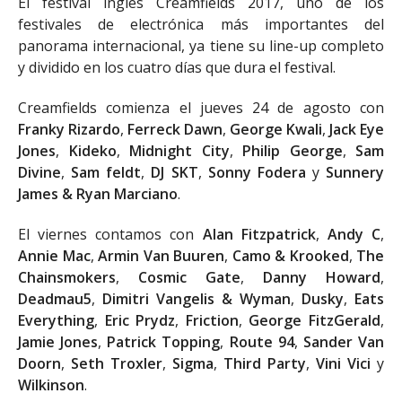
El festival inglés Creamfields 2017, uno de los
festivales de electrónica más importantes del
panorama internacional, ya tiene su line-up completo
y dividido en los cuatro días que dura el festival.
Creamfields comienza el jueves 24 de agosto con
Franky Rizardo
,
Ferreck Dawn
,
George Kwali
,
Jack Eye
Jones
,
Kideko
,
Midnight City
,
Philip George
,
Sam
Divine
,
Sam feldt
,
DJ SKT
,
Sonny Fodera
y
Sunnery
James & Ryan Marciano
.
El viernes contamos con
Alan Fitzpatrick
,
Andy C
,
Annie Mac
,
Armin Van Buuren
,
Camo & Krooked
,
The
Chainsmokers
,
Cosmic Gate
,
Danny Howard
,
Deadmau5
,
Dimitri Vangelis & Wyman
,
Dusky
,
Eats
Everything
,
Eric Prydz
,
Friction
,
George FitzGerald
,
Jamie Jones
,
Patrick Topping
,
Route 94
,
Sander Van
Doorn
,
Seth Troxler
,
Sigma
,
Third Party
,
Vini Vici
y
Wilkinson
.