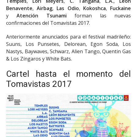
Temples
,
Lori Meyers
,
C. Tangana
,
L.A.
,
León
Benavente
,
Airbag
,
Las Odio
,
Kokoshca
,
Fuckaine
y
Atención Tsunami
forman las nuevas
confirmaciones del Tomavistas 2017.
Anteriormente anunciados para el festival madrileño:
Suuns, Los Punsetes, Delorean, Egon Soda, Los
Nastys, Baywaves, Schwarz, Alien Tango, Quentin Gas
& Los Zíngaros y White Bats.
Cartel hasta el momento del
Tomavistas 2017