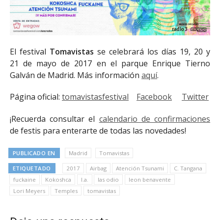
El festival
Tomavistas
se celebrará los días 19, 20 y
21 de mayo de 2017 en el parque Enrique Tierno
Galván de Madrid. Más información
aquí
.
Página oficial:
tomavistasfestival
Facebook
Twitter
¡Recuerda consultar el
calendario de confirmaciones
de festis para enterarte de todas las novedades!
PUBLICADO EN
Madrid
Tomavistas
ETIQUETADO
2017
Airbag
Atención Tsunami
C. Tangana
fuckaine
Kokoshca
l.a.
las odio
leon benavente
Lori Meyers
Temples
tomavistas