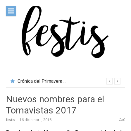
Saltar
al
contenido
festis
Todas las novedades de los festivales más importantes
Crónica del Primavera Sound Porto 2026
Nuevos nombres para el
Tomavistas 2017
festis
16 diciembre, 2016
0