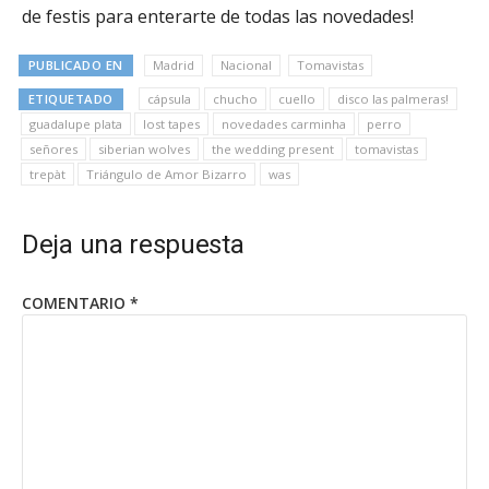
de festis para enterarte de todas las novedades!
PUBLICADO EN
Madrid
Nacional
Tomavistas
ETIQUETADO
cápsula
chucho
cuello
disco las palmeras!
guadalupe plata
lost tapes
novedades carminha
perro
señores
siberian wolves
the wedding present
tomavistas
trepàt
Triángulo de Amor Bizarro
was
Deja una respuesta
COMENTARIO
*