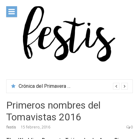
Saltar
al
contenido
festis
Todas las novedades de los festivales más importantes
Crónica del Primavera Sound Porto 2026
Primeros nombres del
Tomavistas 2016
festis
15 febrero, 2016
0