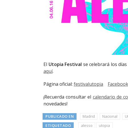
El
Utopia Festival
se celebrará los días
aquí
.
Página oficial:
festivalutopia
Faceboo
¡Recuerda consultar el
calendario de c
novedades!
PUBLICADO EN
Madrid
Nacional
U
ETIQUETADO
alesso
utopia