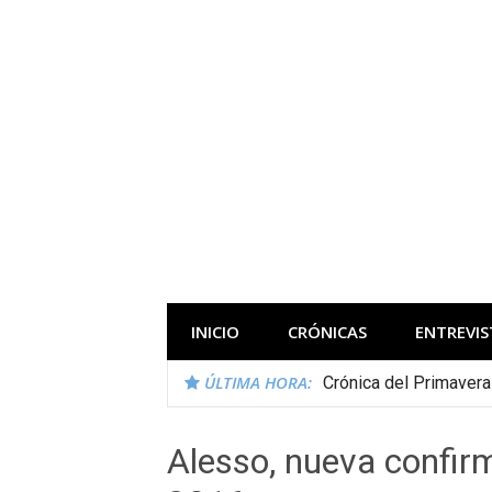
Saltar
al
contenido
Todas las novedades de los festivales 
INICIO
CRÓNICAS
ENTREVIS
ÚLTIMA HORA:
Crónica del Primaver
Alesso, nueva confirm