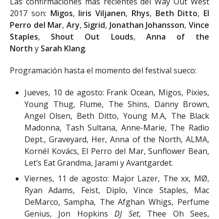
Las confirmaciones más recientes del Way Out West
2017 son:
Migos
,
Iiris Viljanen
,
Rhys
,
Beth Ditto
,
El
Perro del Mar
,
Ary
,
Sigrid
,
Jonathan Johansson
,
Vince
Staples
,
Shout Out Louds
,
Anna of the
North
y
Sarah Klang
.
Programación hasta el momento del festival sueco:
Jueves, 10 de agosto: Frank Ocean, Migos, Pixies,
Young Thug, Flume, The Shins, Danny Brown,
Angel Olsen, Beth Ditto, Young M.A, The Black
Madonna, Tash Sultana, Anne-Marie, The Radio
Dept., Graveyard, Her, Anna of the North, ALMA,
Kornél Kovács, El Perro del Mar, Sunflower Bean,
Let’s Eat Grandma, Jarami y Avantgardet.
Viernes, 11 de agosto: Major Lazer, The xx, MØ,
Ryan Adams, Feist, Diplo, Vince Staples, Mac
DeMarco, Sampha, The Afghan Whigs, Perfume
Genius, Jon Hopkins
DJ Set
, Thee Oh Sees,