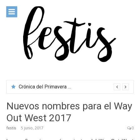
Saltar
al
contenido
festis
Todas las novedades de los festivales más importantes
Crónica del Primavera Sound Porto 2026
Nuevos nombres para el Way
Out West 2017
festis
5 junio, 2017
0