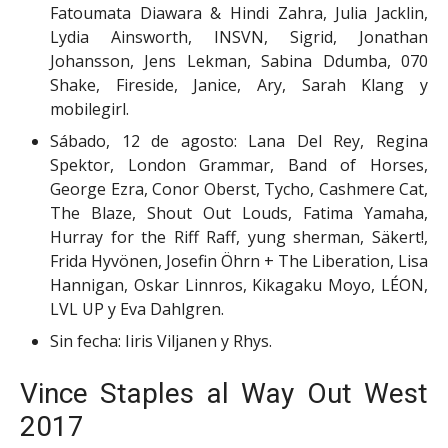
Fatoumata Diawara & Hindi Zahra, Julia Jacklin,
Lydia Ainsworth, INSVN, Sigrid, Jonathan
Johansson, Jens Lekman, Sabina Ddumba, 070
Shake, Fireside, Janice, Ary, Sarah Klang y
mobilegirl.
Sábado, 12 de agosto: Lana Del Rey, Regina
Spektor, London Grammar, Band of Horses,
George Ezra, Conor Oberst, Tycho, Cashmere Cat,
The Blaze, Shout Out Louds, Fatima Yamaha,
Hurray for the Riff Raff, yung sherman, Säkert!,
Frida Hyvönen, Josefin Öhrn + The Liberation, Lisa
Hannigan, Oskar Linnros, Kikagaku Moyo, LÉON,
LVL UP y Eva Dahlgren.
Sin fecha: Iiris Viljanen y Rhys.
Vince Staples al Way Out West
2017