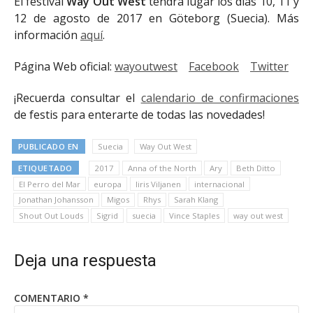
El festival
Way Out West
tendrá lugar los días 10, 11 y
12 de agosto de 2017 en Göteborg (Suecia). Más
información
aquí
.
Página Web oficial:
wayoutwest
Facebook
Twitter
¡Recuerda consultar el
calendario de confirmaciones
de festis para enterarte de todas las novedades!
PUBLICADO EN
Suecia
Way Out West
ETIQUETADO
2017
Anna of the North
Ary
Beth Ditto
El Perro del Mar
europa
Iiris Viljanen
internacional
Jonathan Johansson
Migos
Rhys
Sarah Klang
Shout Out Louds
Sigrid
suecia
Vince Staples
way out west
Deja una respuesta
COMENTARIO
*