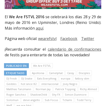
El
We Are FSTVL
2016
se celebrará los días 28 y 29 de
mayo de 2016 en Upminster, Londres (Reino Unido).
Más información
aquí
.
Página web oficial:
wearefstvl
Facebook
Twitter
¡Recuerda consultar el
calendario de confirmaciones
de festis para enterarte de todas las novedades!
PUBLICADO EN
We Are FSTVL
ETIQUETADO
Apollonia
Camelphat
Cassy
Disciples
DJ Fresh
DJ Snake
Eats Everything
europa
fatboy slim
Geddes
hot since 82
internacional
Joey Negro
Matthias Tanzmann
Norman Jay
Patrick Topping
Richy Ahmed
Roger Sanchez
ShadowChild
Shy FX
Simon Dunmore
Solomun
steve angello
Sub Focus
Tchami
Todd Terry
Waff
we are fstvl