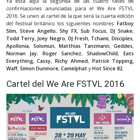
Ya está aquí la segunda de las cuatro fases de
confirmaciones anunciadas para el We Are FSTVL
2016. Se unen al cartel de la que será la cuarta edición
del festival británico los siguientes nombres:
Fatboy
Slim
,
Steve Angello
,
Shy FX
,
Sub Focus
,
DJ Snake
,
Todd Terry
,
Joey Negro
,
DJ Fresh
,
Tchami
,
Disciples
,
Apollonia
,
Solomun
,
Matthias Tanzmann
,
Geddes
,
Norman Jay
,
Roger Sanchez
,
ShadowChild
,
Eats
Everything
,
Cassy
,
Richy Ahmed
,
Patrick Topping
,
Waff
,
Simon Dunmore
,
Camelphat
y
Hot Since 82
.
Cartel del We Are FSTVL 2016