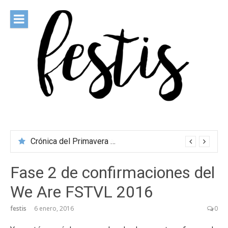
Saltar
al
contenido
festis
Todas las novedades de los festivales más importantes
Crónica del Primavera Sound Porto 2026
Crónica de O Son do Camiño 2026
Fase 2 de confirmaciones del
We Are FSTVL 2016
festis
6 enero, 2016
0