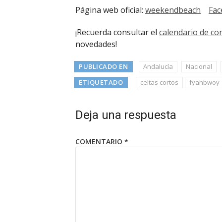
Página web oficial:
weekendbeach
Fac
¡Recuerda consultar el
calendario de co
novedades!
PUBLICADO EN
Andalucía
Nacional
ETIQUETADO
celtas cortos
fyahbwoy
Deja una respuesta
COMENTARIO
*