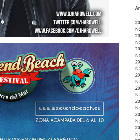
A
20
N
20
N
20
N
20
N
20
N
20
N
20
N
20
N
20
N