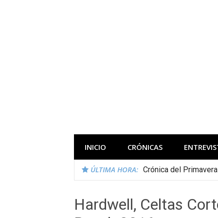
Saltar
al
contenido
Todas las novedades de los festivales 
INICIO
CRÓNICAS
ENTREVIS
ÚLTIMA HORA:
Crónica del Primaver
Hardwell, Celtas Cor