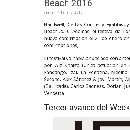
Beach 2016
festis
14 enero, 2016
Hardwell
,
Celtas Cortos
y
Fyahbwoy
Beach 2016. Además, el festival de T
nueva confirmación el 21 de enero en
confirmaciones).
El festival ya había anunciado con an
por Wiz Khalifa (única actuación en 
Fandango, Izal, La Pegatina, Medina
Second, Alex Sánchez & Javi Martín, A
(Barricada), Carlos Sadness, Dorian, 
Vendetta.
Tercer avance del Wee