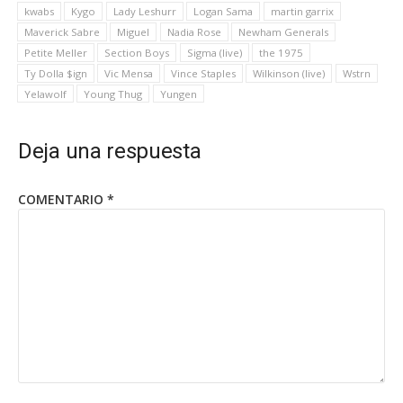
kwabs
Kygo
Lady Leshurr
Logan Sama
martin garrix
Maverick Sabre
Miguel
Nadia Rose
Newham Generals
Petite Meller
Section Boys
Sigma (live)
the 1975
Ty Dolla $ign
Vic Mensa
Vince Staples
Wilkinson (live)
Wstrn
Yelawolf
Young Thug
Yungen
Deja una respuesta
COMENTARIO
*