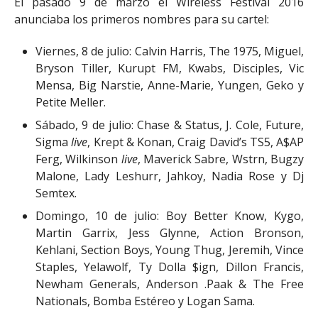
El pasado 9 de marzo el Wireless Festival 2016
anunciaba los primeros nombres para su cartel:
Viernes, 8 de julio: Calvin Harris, The 1975, Miguel,
Bryson Tiller, Kurupt FM, Kwabs, Disciples, Vic
Mensa, Big Narstie, Anne-Marie, Yungen, Geko y
Petite Meller.
Sábado, 9 de julio: Chase & Status, J. Cole, Future,
Sigma
live
, Krept & Konan, Craig David’s TS5, A$AP
Ferg, Wilkinson
live
, Maverick Sabre, Wstrn, Bugzy
Malone, Lady Leshurr, Jahkoy, Nadia Rose y Dj
Semtex.
Domingo, 10 de julio: Boy Better Know, Kygo,
Martin Garrix, Jess Glynne, Action Bronson,
Kehlani, Section Boys, Young Thug, Jeremih, Vince
Staples, Yelawolf, Ty Dolla $ign, Dillon Francis,
Newham Generals, Anderson .Paak & The Free
Nationals, Bomba Estéreo y Logan Sama.