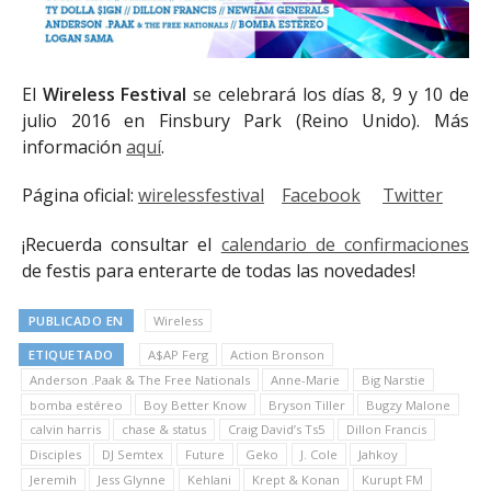
El
Wireless Festival
se celebrará los días 8, 9 y 10 de
julio 2016 en Finsbury Park (Reino Unido). Más
información
aquí
.
Página oficial:
wirelessfestival
Facebook
Twitter
¡Recuerda consultar el
calendario de confirmaciones
de festis para enterarte de todas las novedades!
PUBLICADO EN
Wireless
ETIQUETADO
A$AP Ferg
Action Bronson
Anderson .Paak & The Free Nationals
Anne-Marie
Big Narstie
bomba estéreo
Boy Better Know
Bryson Tiller
Bugzy Malone
calvin harris
chase & status
Craig David’s Ts5
Dillon Francis
Disciples
DJ Semtex
Future
Geko
J. Cole
Jahkoy
Jeremih
Jess Glynne
Kehlani
Krept & Konan
Kurupt FM