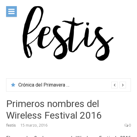
Saltar
al
contenido
festis
Todas las novedades de los festivales más importantes
Crónica del Primavera Sound Porto 2026
Primeros nombres del
Wireless Festival 2016
festis
15 marzo, 2016
0