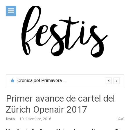
Saltar
al
contenido
festis
Todas las novedades de los festivales más importantes
Crónica del Primavera Sound Porto 2026
Primer avance de cartel del
Zürich Openair 2017
festis
10 diciembre, 2016
0