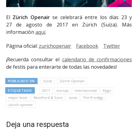
El
Zürich Openair
se celebrará entre los días 23 y
27 de agosto de 2017 en Zürich (Suiza). Más
información
aquí
.
Página oficial:
zurichopenair
Facebook
Twitter
¡Recuerda consultar el
calendario de confirmaciones
de festis para enterarte de todas las novedades!
PUBLICADO EN
Suiza
Zürich Openair
ETIQUETADO
2017
europa
internacional
Kygo
major lazer
Mumford & Sons
suiza
The Prodigy
zürich openair
Deja una respuesta