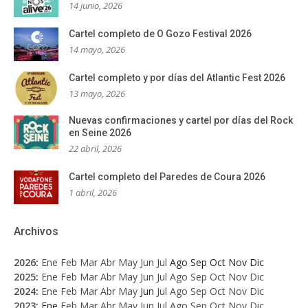
14 junio, 2026
Cartel completo de O Gozo Festival 2026
14 mayo, 2026
Cartel completo y por días del Atlantic Fest 2026
13 mayo, 2026
Nuevas confirmaciones y cartel por días del Rock
en Seine 2026
22 abril, 2026
Cartel completo del Paredes de Coura 2026
1 abril, 2026
Archivos
2026
:
Ene
Feb
Mar
Abr
May
Jun
Jul
Ago
Sep
Oct
Nov
Dic
2025
:
Ene
Feb
Mar
Abr
May
Jun
Jul
Ago
Sep
Oct
Nov
Dic
2024
:
Ene
Feb
Mar
Abr
May
Jun
Jul
Ago
Sep
Oct
Nov
Dic
2023
:
Ene
Feb
Mar
Abr
May
Jun
Jul
Ago
Sep
Oct
Nov
Dic