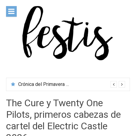
Saltar
al
contenido
festis
Todas las novedades de los festivales más importantes
Crónica del Primavera Sound Porto 2026
The Cure y Twenty One
Pilots, primeros cabezas de
cartel del Electric Castle