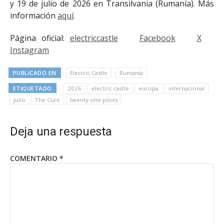
y 19 de julio de 2026 en Transilvania (Rumanía). Más
información
aquí
.
Página oficial:
electriccastle
Facebook
X
Instagram
PUBLICADO EN
Electric Castle
Rumanía
ETIQUETADO
2026
electric castle
europa
internacional
julio
The Cure
twenty one pilots
Deja una respuesta
COMENTARIO
*