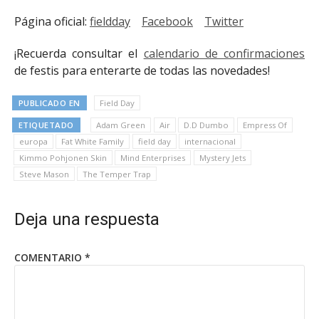
Página oficial:
fieldday
Facebook
Twitter
¡Recuerda consultar el
calendario de confirmaciones
de festis para enterarte de todas las novedades!
PUBLICADO EN
Field Day
ETIQUETADO
Adam Green
Air
D.D Dumbo
Empress Of
europa
Fat White Family
field day
internacional
Kimmo Pohjonen Skin
Mind Enterprises
Mystery Jets
Steve Mason
The Temper Trap
Deja una respuesta
COMENTARIO
*