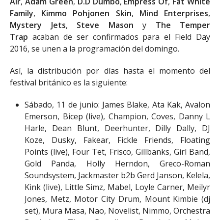
Air
,
Adam Green
,
D.D Dumbo
,
Empress Of
,
Fat White
Family
,
Kimmo Pohjonen Skin
,
Mind Enterprises
,
Mystery Jets
,
Steve Mason
y
The Temper
Trap
acaban de ser confirmados para el Field Day
2016, se unen a la programación del domingo.
Así, la distribución por días hasta el momento del
festival británico es la siguiente:
Sábado, 11 de junio: James Blake, Ata Kak, Avalon
Emerson, Bicep (live), Champion, Coves, Danny L
Harle, Dean Blunt, Deerhunter, Dilly Dally, DJ
Koze, Dusky, Fakear, Fickle Friends, Floating
Points (live), Four Tet, Frisco, Gillbanks, Girl Band,
Gold Panda, Holly Herndon, Greco-Roman
Soundsystem, Jackmaster b2b Gerd Janson, Kelela,
Kink (live), Little Simz, Mabel, Loyle Carner, Meilyr
Jones, Metz, Motor City Drum, Mount Kimbie (dj
set), Mura Masa, Nao, Novelist, Nimmo, Orchestra