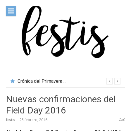
Saltar
al
contenido
festis
Todas las novedades de los festivales más importantes
Crónica del Primavera Sound Porto 2026
Nuevas confirmaciones del
Field Day 2016
festis
25 febrero, 2016
0