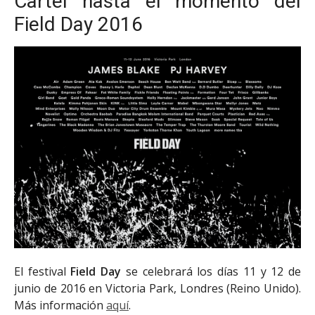
Cartel hasta el momento del
Field Day 2016
El festival
Field Day
se celebrará los días 11 y 12 de
junio de 2016 en Victoria Park, Londres (Reino Unido).
Más información
aquí
.