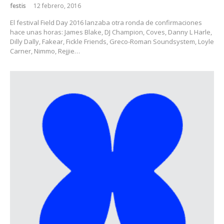
festis
12 febrero, 2016
El festival Field Day 2016 lanzaba otra ronda de confirmaciones
hace unas horas: James Blake, DJ Champion, Coves, Danny L Harle,
Dilly Dally, Fakear, Fickle Friends, Greco-Roman Soundsystem, Loyle
Carner, Nimmo, Rejjie…