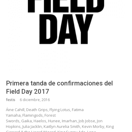
Primera tanda de confirmaciones del
Field Day 2017
festis
6 diciembre, 2016
Áine Cahill, Death Grips, Flying Lotus, Fatima
Yamaha, Flamingods, Forest
Swords, Gaika, Haelos, Hunee, Imarhan, Job Jobse, Jon
Hopkins, Julia Jacklin, Kaitlyn Aurelia Smith, Kevin Morby, King