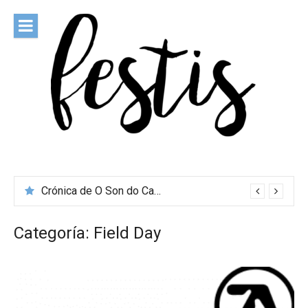
Saltar
al
contenido
festis
Todas las novedades de los festivales más importantes
Crónica de O Son do Camiño 2026
Categoría:
Field Day