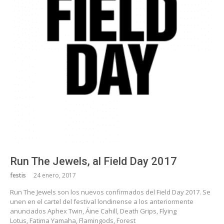
Run The Jewels, al Field Day 2017
festis
24 enero, 2017
Run The Jewels son los nuevos confirmados del Field Day 2017. Se
unen en el cartel del festival londinense a los anteriormente
anunciados Aphex Twin, Áine Cahill, Death Grips, Flying
Lotus, Fatima Yamaha, Flamingods, Forest