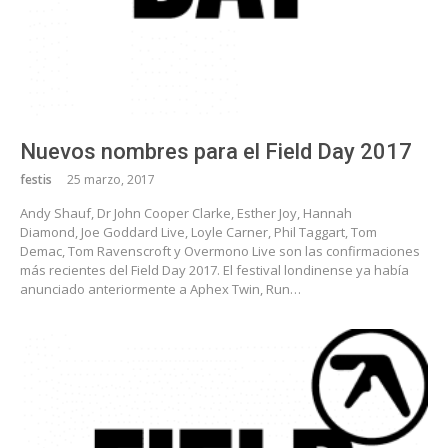
Nuevos nombres para el Field Day 2017
festis
25 marzo, 2017
Andy Shauf, Dr John Cooper Clarke, Esther Joy, Hannah
Diamond, Joe Goddard Live, Loyle Carner, Phil Taggart, Tom
Demac, Tom Ravenscroft y Overmono Live son las confirmaciones
más recientes del Field Day 2017. El festival londinense ya había
anunciado anteriormente a Aphex Twin, Run…