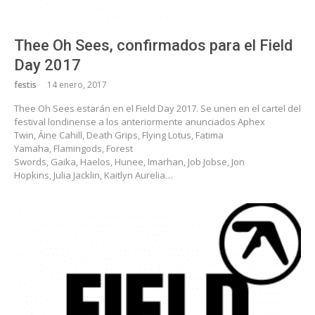
Thee Oh Sees, confirmados para el Field
Day 2017
festis
14 enero, 2017
Thee Oh Sees estarán en el Field Day 2017. Se unen en el cartel del
festival londinense a los anteriormente anunciados Aphex
Twin, Áine Cahill, Death Grips, Flying Lotus, Fatima
Yamaha, Flamingods, Forest
Swords, Gaika, Haelos, Hunee, Imarhan, Job Jobse, Jon
Hopkins, Julia Jacklin, Kaitlyn Aurelia…