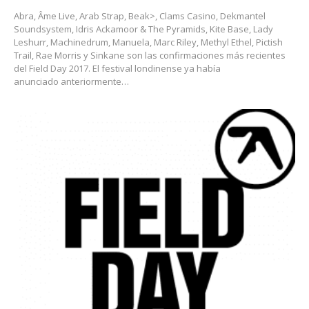
Abra, Âme Live, Arab Strap, Beak>, Clams Casino, Dekmantel
Soundsystem, Idris Ackamoor & The Pyramids, Kite Base, Lady
Leshurr, Machinedrum, Manuela, Marc Riley, Methyl Ethel, Pictish
Trail, Rae Morris y Sinkane son las confirmaciones más recientes
del Field Day 2017. El festival londinense ya había
anunciado anteriormente…