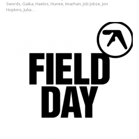
Swords, Gaika, Haelos, Hunee, Imarhan, Job Jobse, Jon
Hopkins, Julia…