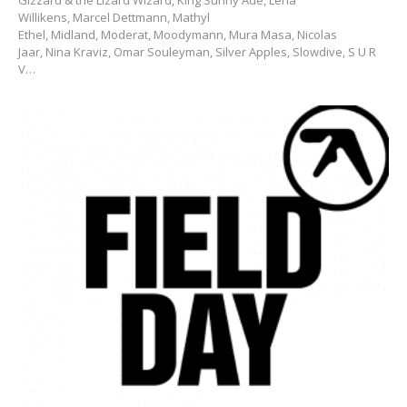
Gizzard & the Lizard Wizard, King Sunny Ade, Lena
Willikens, Marcel Dettmann, Mathyl
Ethel, Midland, Moderat, Moodymann, Mura Masa, Nicolas
Jaar, Nina Kraviz, Omar Souleyman, Silver Apples, Slowdive, S U R
V…