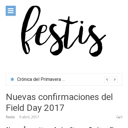
Saltar
al
contenido
festis
Todas las novedades de los festivales más importantes
Crónica del Primavera Sound Porto 2026
Nuevas confirmaciones del
Field Day 2017
festis
9 abril, 2017
0