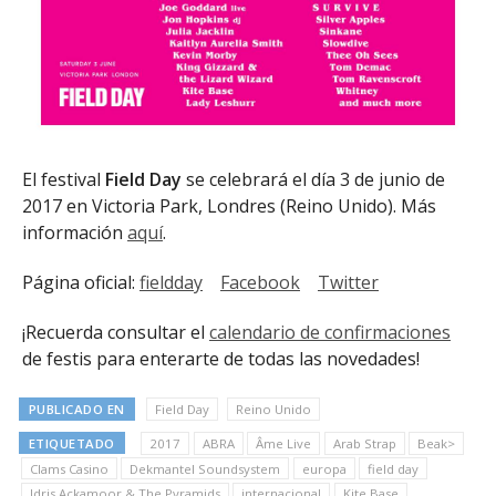
El festival
Field Day
se celebrará el día 3 de junio de
2017 en Victoria Park, Londres (Reino Unido). Más
información
aquí
.
Página oficial:
fieldday
Facebook
Twitter
¡Recuerda consultar el
calendario de confirmaciones
de festis para enterarte de todas las novedades!
PUBLICADO EN
Field Day
Reino Unido
ETIQUETADO
2017
ABRA
Âme Live
Arab Strap
Beak>
Clams Casino
Dekmantel Soundsystem
europa
field day
Idris Ackamoor & The Pyramids
internacional
Kite Base