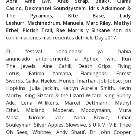
Abra
,
Âme
Live
,
Arab Strap
,
Beak>
,
Clams
Casino
,
Dekmantel Soundsystem
,
Idris Ackamoor &
The Pyramids
,
Kite Base
,
Lady
Leshurr
,
Machinedrum
,
Manuela
,
Marc Riley
,
Methyl
Ethel
,
Pictish Trail
,
Rae Morris
y
Sinkane
son las
confirmaciones más recientes del Field Day 2017.
El festival londinense ya había
anunciado anteriormente a Aphex Twin, Run
The Jewels, Áine Cahill, Death Grips, Flying
Lotus, Fatima Yamaha, Flamingods, Forest
Swords, Gaika, Haelos, Hunee, Imarhan, Job Jobse, Jon
Hopkins, Julia Jacklin, Kaitlyn Aurelia Smith, Kevin
Morby, King Gizzard & the Lizard Wizard, King Sunny
Ade, Lena Willikens, Marcel Dettmann, Mathyl
Ethel, Midland, Moderat, Moodymann, Mura
Masa, Nicolas Jaar, Nina Kraviz, Omar
Souleyman, Silver Apples, Slowdive, S U R V I V E, Thee
Oh Sees, Whitney, Andy Shauf, Dr John Cooper