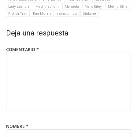
Lady Leshurr
Machinedrum
Manuela
Marc Riley
Methyl Ethel
Pictish Trail
Rae Morris
reino unido
Sinkane
Deja una respuesta
COMENTARIO
*
NOMBRE
*