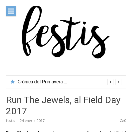
Saltar
al
contenido
festis
Todas las novedades de los festivales más importantes
Crónica del Primavera Sound Porto 2026
Run The Jewels, al Field Day
2017
festis
24 enero, 2017
0