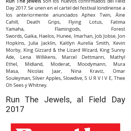
Run The Jewels
son los nuevos confirmados del Field
Day 2017. Se unen en el cartel del festival londinense a
los anteriormente anunciados Aphex Twin, Áine
Cahill, Death Grips, Flying Lotus, Fatima
Yamaha, Flamingods, Forest
Swords, Gaika, Haelos, Hunee, Imarhan, Job Jobse, Jon
Hopkins, Julia Jacklin, Kaitlyn Aurelia Smith, Kevin
Morby, King Gizzard & the Lizard Wizard, King Sunny
Ade, Lena Willikens, Marcel Dettmann, Mathyl
Ethel, Midland, Moderat, Moodymann, Mura
Masa, Nicolas Jaar, Nina Kraviz, Omar
Souleyman, Silver Apples, Slowdive, S U R V I V E, Thee
Oh Sees y Whitney.
Run The Jewels, al Field Day
2017