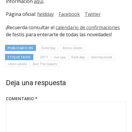
información
aquí
.
Página oficial:
fieldday
Facebook
Twitter
¡Recuerda consultar el
calendario de confirmaciones
de festis para enterarte de todas las novedades!
PUBLICADO EN
Field Day
Reino Unido
ETIQUETADO
2017
europa
field day
internacional
reino unido
Run The Jewels
Deja una respuesta
COMENTARIO
*