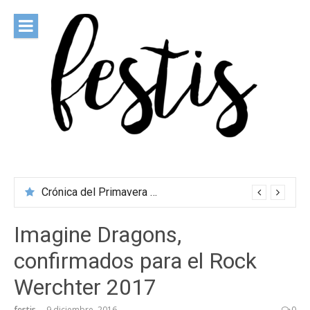
Saltar
al
contenido
festis
Todas las novedades de los festivales más importantes
Crónica del Primavera Sound Porto 2026
Imagine Dragons,
confirmados para el Rock
Werchter 2017
festis
9 diciembre, 2016
0