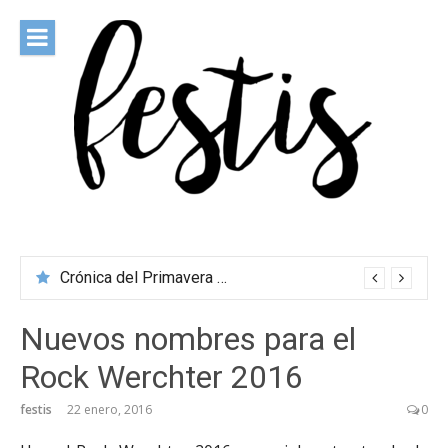
Saltar
al
contenido
festis
Todas las novedades de los festivales más importantes
Crónica del Primavera Sound Porto 2026
Nuevos nombres para el
Rock Werchter 2016
festis
22 enero, 2016
0