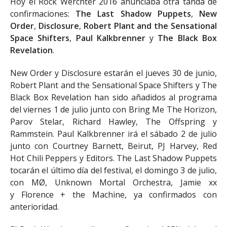
Hoy el Rock Werchter 2016 anunciaba otra tanda de
confirmaciones:
The Last Shadow Puppets
,
New
Order
,
Disclosure
,
Robert Plant and the Sensational
Space Shifters
,
Paul Kalkbrenner
y
The Black Box
Revelation
.
New Order y Disclosure estarán el jueves 30 de junio,
Robert Plant and the Sensational Space Shifters y The
Black Box Revelation han sido añadidos al programa
del viernes 1 de julio junto con Bring Me The Horizon,
Parov Stelar, Richard Hawley, The Offspring y
Rammstein. Paul Kalkbrenner irá el sábado 2 de julio
junto con Courtney Barnett, Beirut, PJ Harvey, Red
Hot Chili Peppers y Editors. The Last Shadow Puppets
tocarán el último día del festival, el domingo 3 de julio,
con MØ, Unknown Mortal Orchestra, Jamie xx
y Florence + the Machine, ya confirmados con
anterioridad.