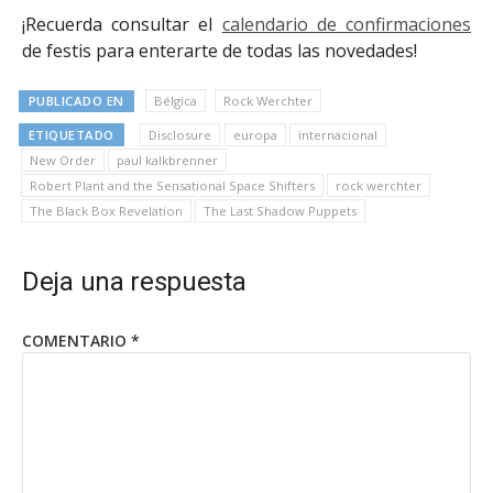
¡Recuerda consultar el
calendario de confirmaciones
de festis para enterarte de todas las novedades!
PUBLICADO EN
Bélgica
Rock Werchter
ETIQUETADO
Disclosure
europa
internacional
New Order
paul kalkbrenner
Robert Plant and the Sensational Space Shifters
rock werchter
The Black Box Revelation
The Last Shadow Puppets
Deja una respuesta
COMENTARIO
*