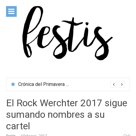
Saltar
al
contenido
festis
Todas las novedades de los festivales más importantes
Crónica del Primavera Sound Porto 2026
El Rock Werchter 2017 sigue
sumando nombres a su
cartel
festis
4 febrero, 2017
0