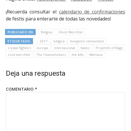
¡Recuerda consultar el
calendario de confirmaciones
de festis para enterarte de todas las novedades!
PUBLICADO EN
Bélgica
Rock Werchter
ETIQUETADO
2017
bélgica
benjamin clementine
crystal fighters
europa
internacional
Kaleo
Prophets of Rage
rock werchter
The Chainsmokers
the kills
Warhaus
Deja una respuesta
COMENTARIO
*