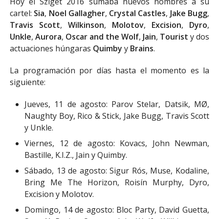
Hoy el Sziget 2016 sumaba nuevos nombres a su
cartel:
Sia
,
Noel Gallagher
,
Crystal Castles
,
Jake Bugg
,
Travis Scott
,
Wilkinson
,
Molotov
,
Excision
,
Dyro
,
Unkle
,
Aurora
,
Oscar and the Wolf
,
Jain
,
Tourist
y dos
actuaciones húngaras
Quimby
y
Brains
.
La programación por días hasta el momento es la
siguiente:
Jueves, 11 de agosto: Parov Stelar, Datsik, MØ,
Naughty Boy, Rico & Stick, Jake Bugg, Travis Scott
y Unkle.
Viernes, 12 de agosto: Kovacs, John Newman,
Bastille, K.I.Z., Jain y Quimby.
Sábado, 13 de agosto: Sigur Rós, Muse, Kodaline,
Bring Me The Horizon, Roisín Murphy, Dyro,
Excision y Molotov.
Domingo, 14 de agosto: Bloc Party, David Guetta,