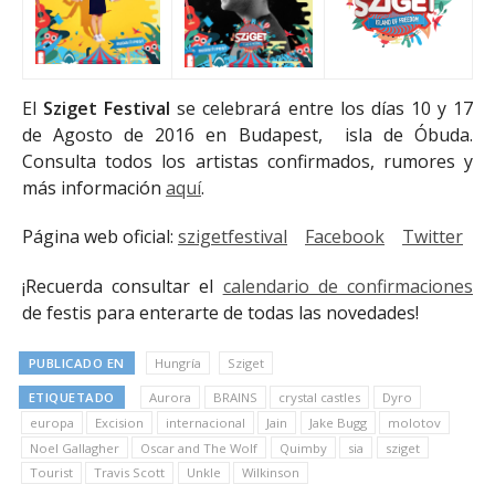
El
Sziget Festival
se celebrará entre los días 10 y 17
de Agosto de 2016 en Budapest, isla de Óbuda.
Consulta todos los artistas confirmados, rumores y
más información
aquí
.
Página web oficial:
szigetfestival
Facebook
Twitter
¡Recuerda consultar el
calendario de confirmaciones
de festis para enterarte de todas las novedades!
PUBLICADO EN
Hungría
Sziget
ETIQUETADO
Aurora
BRAINS
crystal castles
Dyro
europa
Excision
internacional
Jain
Jake Bugg
molotov
Noel Gallagher
Oscar and The Wolf
Quimby
sia
sziget
Tourist
Travis Scott
Unkle
Wilkinson