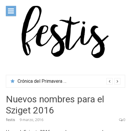
Saltar
al
contenido
festis
Todas las novedades de los festivales más importantes
Crónica del Primavera Sound Porto 2026
Nuevos nombres para el
Sziget 2016
festis
9 marzo, 2016
0