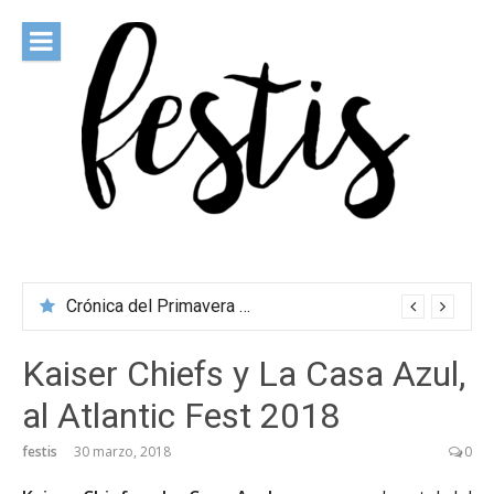
Saltar
al
contenido
festis
Todas las novedades de los festivales más importantes
Crónica del Primavera Sound Porto 2026
Kaiser Chiefs y La Casa Azul,
al Atlantic Fest 2018
festis
30 marzo, 2018
0