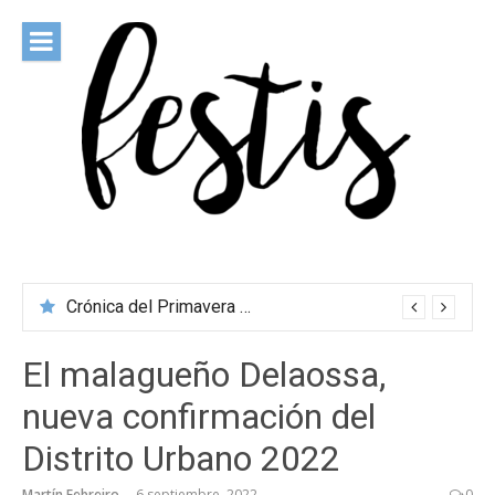
Saltar
al
contenido
festis
Todas las novedades de los festivales más importantes
Crónica del Primavera Sound Porto 2026
El malagueño Delaossa,
nueva confirmación del
Distrito Urbano 2022
Martín Febreiro
6 septiembre, 2022
0