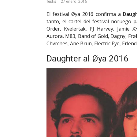
festis
27 enero, 2016
El festival Øya 2016 confirma a
Daug
tanto, el cartel del festival norueg
Order, Kvelertak, PJ Harvey, Jamie XX
Aurora, M83, Band of Gold, Dagny, Frøk
Chvrches, Ane Brun, Electric Eye, Erlen
Daughter al Øya 2016