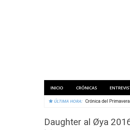
Saltar
al
contenido
Todas las novedades de los festivales 
INICIO
CRÓNICAS
ENTREVIS
ÚLTIMA HORA:
Crónica del Primaver
Daughter al Øya 201