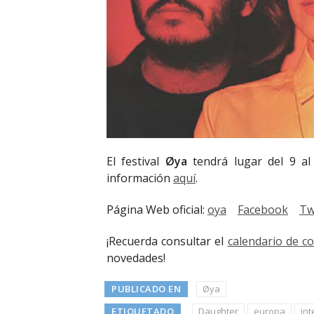
El festival
Øya
tendrá lugar del 9 a
información
aquí
.
Página Web oficial:
oya
Facebook
Tw
¡Recuerda consultar el
calendario de c
novedades!
PUBLICADO EN
Øya
ETIQUETADO
Daughter
europa
int