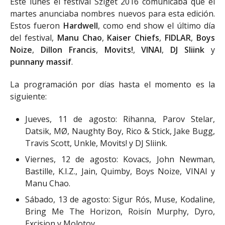
Este lunes el festival Sziget 2016 comunicaba que el
martes anunciaba nombres nuevos para esta edición.
Estos fueron
Hardwell
, como end show el último día
del festival,
Manu Chao
,
Kaiser Chiefs
,
FIDLAR
,
Boys
Noize
,
Dillon Francis
,
Movits!
,
VINAI
,
DJ Sliink
y
punnany massif
.
La programación por días hasta el momento es la
siguiente:
Jueves, 11 de agosto: Rihanna, Parov Stelar,
Datsik, MØ, Naughty Boy, Rico & Stick, Jake Bugg,
Travis Scott, Unkle, Movits! y DJ Sliink.
Viernes, 12 de agosto: Kovacs, John Newman,
Bastille, K.I.Z., Jain, Quimby, Boys Noize, VINAI y
Manu Chao.
Sábado, 13 de agosto: Sigur Rós, Muse, Kodaline,
Bring Me The Horizon, Roisín Murphy, Dyro,
Excision y Molotov.