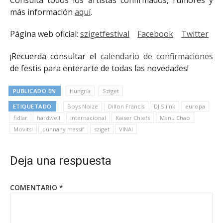
más información
aquí
.
Página web oficial:
szigetfestival
Facebook
Twitter
¡Recuerda consultar el
calendario de confirmaciones
de festis para enterarte de todas las novedades!
PUBLICADO EN
Hungría
Sziget
ETIQUETADO
Boys Noize
Dillon Francis
DJ Sliink
europa
fidlar
hardwell
internacional
Kaiser Chiefs
Manu Chao
Movits!
punnany massif
sziget
VINAI
Deja una respuesta
COMENTARIO
*