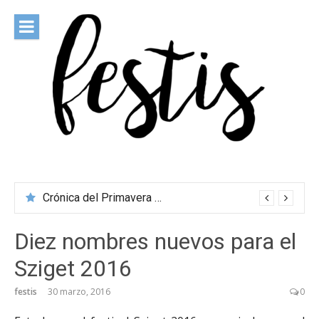
Saltar
al
contenido
festis
Todas las novedades de los festivales más importantes
Crónica del Primavera Sound Porto 2026
Diez nombres nuevos para el
Sziget 2016
festis
30 marzo, 2016
0